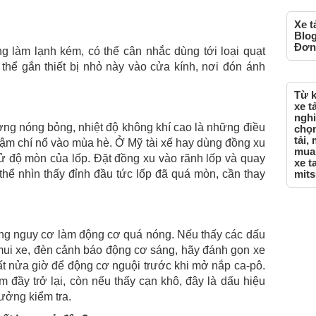
Xe t
Blog
Đơn,
 làm lạnh kém, có thể cân nhắc dùng tới loại quạt
thể gắn thiết bị nhỏ này vào cửa kính, nơi đón ánh
Từ k
xe t
nghi
ờng nóng bỏng, nhiệt độ không khí cao là những điều
chọn
tải,
thậm chí nổ vào mùa hè. Ở Mỹ tài xế hay dùng đồng xu
mua 
hử độ mòn của lốp. Đặt đồng xu vào rãnh lốp và quay
xe t
thể nhìn thấy đỉnh đầu tức lốp đã quá mòn, cần thay
mits
tăng nguy cơ làm động cơ quá nóng. Nếu thấy các dấu
mui xe, đèn cảnh báo động cơ sáng, hãy đánh gọn xe
hất nửa giờ để động cơ nguội trước khi mở nắp ca-pô.
đầy trở lại, còn nếu thấy cạn khô, đây là dấu hiệu
xưởng kiểm tra.