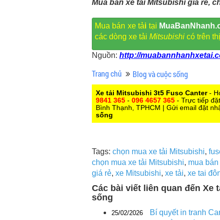
Mua bán xe tải Mitsubishi giá rẻ, 
Mua bán xe tả
i
tại
MuaBanNhanh.
các dòng xe tải
Mitsubishi
có trên t
Nguồn:
http://muabannhanhxetai.co
Trang chủ
Blog và cuộc sống
Xe tải Mitsubishi 3t5 Fuso Canter
- H
9841 365
-
096 4657 365
- Trực tiếp đ
Bình Thạnh, TPHCM | Gửi email đặt nh
sống
Tags:
chọn mua xe tải Mitsubishi
,
fus
chọn mua xe tải Mitsubishi
,
mua bán 
giá rẻ
,
xe Mitsubishi
,
xe tải
,
xe tai đô
Các bài viết liên quan đến Xe 
sống
Bí quyết in tranh C
25/02/2026