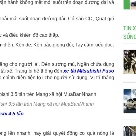
ế vận hành không mệt mỏi suốt trên đoạn đường dài và
thoải mái suốt đoạn đường dài. Có sẵn CD, Quạt gió
TIN 
SỐN
ực và điều khiển độ cao thấp.
 điện, Kèn de, Kèn báo giọng đôi, Tay cầm kiểu dọc.
 nắng cho người lái. Đèn sương mù, Ngăn chứa dụng
 tài xế. Trang bị hệ thống đèn
xe tải Mitsubishi Fuso
 chỉnh điện tiện lợi cho người sử dụng. Vị trí thắng
bishi 3.5 tấn trên Mạng xã hội MuaBanNhanh
shi 4.5 tấn
ng lên nhanh, hay giải quyết động cơ quá nóng là