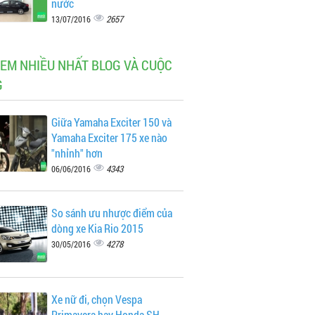
nước
2657
13/07/2016
XEM NHIỀU NHẤT BLOG VÀ CUỘC
G
Giữa Yamaha Exciter 150 và
Yamaha Exciter 175 xe nào
"nhỉnh" hơn
4343
06/06/2016
So sánh ưu nhược điểm của
dòng xe Kia Rio 2015
4278
30/05/2016
Xe nữ đi, chọn Vespa
Primavera hay Honda SH