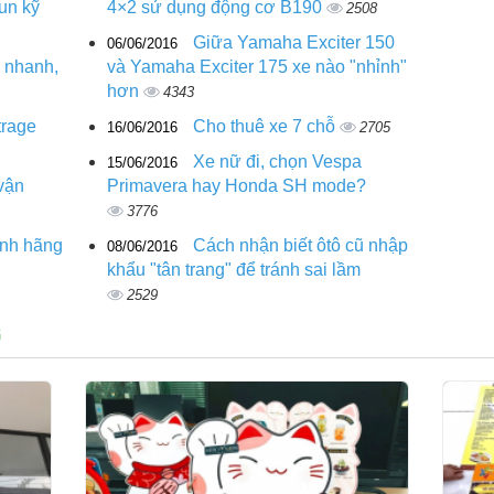
un kỹ
4×2 sử dụng động cơ B190
2508
Giữa Yamaha Exciter 150
06/06/2016
 nhanh,
và Yamaha Exciter 175 xe nào "nhỉnh"
hơn
4343
trage
Cho thuê xe 7 chỗ
16/06/2016
2705
Xe nữ đi, chọn Vespa
15/06/2016
vận
Primavera hay Honda SH mode?
3776
ính hãng
Cách nhận biết ôtô cũ nhập
08/06/2016
khẩu "tân trang" để tránh sai lầm
2529
G