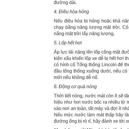
đường dài.
4. Điều hòa hỏng
Nếu điều hòa bị hỏng hoặc khả năng
chạy bằng năng lượng mặt trời. Có 
nắng mặt trời lấy năng lượng.
5. Lốp hết hơi
Áp lực tải nặng lên lốp cộng mặt đư
kiện xấu khiến lốp xe dễ bị hết hơi 
có hình cố Tổng thống Lincoln để t
đầu tổng thống xuống dưới, nếu có 
mới nếu không dễ nổ.
6. Động cơ quá nóng
Thời tiết nóng, nước mát còn ít sẽ 
hiệu như hơi nước bốc ra nhiều từ 
vào nơi an toàn, tắt máy và đợi ít n
Nếu mức nước làm mát thấp hãy làm 
đường ống bị rò rỉ, hãy đánh xe tới 