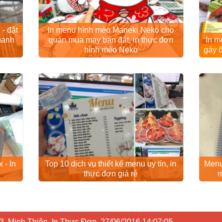
- đặt
In menu hình mèo Maneki Neko cho
hanh
quán mua may bán đắt, in thực đơn
In m
hình mèo Neko
gáy 
 - In
Top 10 dịch vụ thiết kế menu uy tín, in
Menu
thực đơn giá rẻ
m
243, Minh Thiện, In Thực Đơn, 27/06/2016 14:07:05