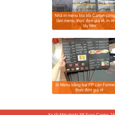
Nhà in menu bìa bồi Carton cứng 
làm menu, thực đơn giá rẻ, in n
lấy liền
In Menu bằng bạt PP cán Formex
thực đơn giá rẻ
Xe tải Mitsubishi 3t5 Fuso Canter, 