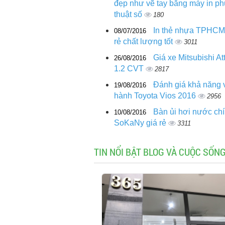
đẹp như vẽ tay bằng máy in ph
thuật số
180
In thẻ nhựa TPHCM
08/07/2016
rẻ chất lượng tốt
3011
Giá xe Mitsubishi At
26/08/2016
1.2 CVT
2817
Đánh giá khả năng 
19/08/2016
hành Toyota Vios 2016
2956
Bàn ủi hơi nước ch
10/08/2016
SoKaNy giá rẻ
3311
TIN NỔI BẬT BLOG VÀ CUỘC SỐN