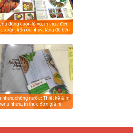
enu đóng cuốn lò xò, in thực đơn
ốc xoắn, trôn ốc nhựa tăng độ bền
 nhựa chống nước: Thiết kế & in
enu nhựa, in thực đơn giá rẻ