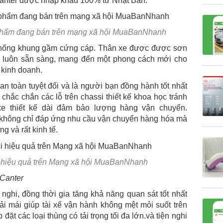
o Canter được nhập khẩu 100% từ Nhật Bản.
ản phẩm đang bán trên mạng xã hội MuaBanNhanh
ệ thống khung gầm cứng cáp. Thân xe được được sơn
hi luôn sẵn sàng, mang đến một phong cách mới cho
 kinh doanh.
 an toàn tuyệt đối và là người bạn đồng hành tốt nhất
chắc chắn các lỗ trên chassi thiết kế khoa học tránh
xe thiết kế dài đảm bảo lượng hàng vận chuyển.
ế không chỉ đáp ứng nhu cầu vận chuyển hàng hóa mà
ng và rất kinh tế.
hi hiệu quả trên Mạng xã hội MuaBanNhanh
 Canter
 nghi, đồng thời gia tăng khả năng quan sát tốt nhất
ải mái giúp tài xế vận hành không mệt mỏi suốt trên
ặt các loại thùng có tải trọng tối đa lớn.và tiện nghi