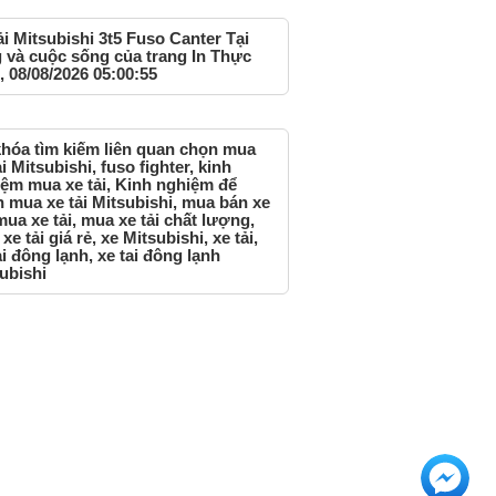
ải Mitsubishi 3t5 Fuso Canter Tại
 và cuộc sống của trang In Thực
 08/08/2026 05:00:55
hóa tìm kiếm liên quan chọn mua
ải Mitsubishi, fuso fighter, kinh
ệm mua xe tải, Kinh nghiệm để
 mua xe tải Mitsubishi, mua bán xe
 mua xe tải, mua xe tải chất lượng,
xe tải giá rẻ, xe Mitsubishi, xe tải,
ai đông lạnh, xe tai đông lạnh
ubishi