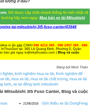
chất lượng ở đâu?
com
. Để được cập nhật nhanh thông tin mới nhất về
hị trường hãy xem ngay:
Mua bán xe tải Mitsubishi
m/xe-tai-mitsubishi-3t5-fuso-canter/43948
otline in ấn gặp CSKH
096 4212 365
-
096 2457 365
-
096
ặt InThucDon tại: 365 Lê Quang Định, Phường 5, Quận
ận báo giá ngay in@inkythuatso.com |
Blog và cuộc
Đăng bởi Minh Thiện
o fighter
,
kinh nghiệm mua xe tải
,
Kinh nghiệm để
xe tải
,
mua xe tải
,
mua xe tải chất lượng
,
mua xe tải
ng lạnh
,
xe tai đông lạnh mitsubishi
tải Mitsubishi 3t5 Fuso Canter, Blog và cuộc
anvas
Giới thiệu xe tải DongFeng
21/06/2016