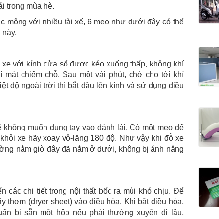
ái trong mùa hè.
 ác mộng với nhiều tài xế, 6 mẹo như dưới đây có thể
 này.
i xe với kính cửa sổ được kéo xuống thấp, không khí
í mát chiếm chỗ. Sau một vài phút, chờ cho tới khí
ệt độ ngoài trời thì bắt đầu lên kính và sử dụng điều
xế không muốn đụng tay vào đánh lái. Có một mẹo để
a khỏi xe hãy xoay vô-lăng 180 độ. Như vậy khi đỗ xe
thường nắm giờ đây đã nằm ở dưới, không bị ánh nắng
.
 các chi tiết trong nội thất bốc ra mùi khó chịu. Để
ấy thơm (dryer sheet) vào điều hòa. Khi bật điều hòa,
uẩn bị sẵn một hộp nếu phải thường xuyên đi lâu,