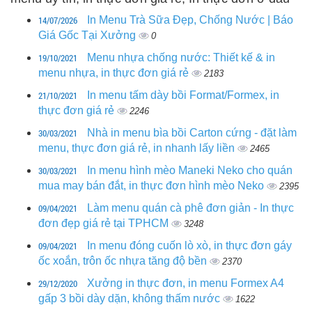
14/07/2026
In Menu Trà Sữa Đẹp, Chống Nước | Báo
Giá Gốc Tại Xưởng
0
19/10/2021
Menu nhựa chống nước: Thiết kế & in
menu nhựa, in thực đơn giá rẻ
2183
21/10/2021
In menu tấm dày bồi Format/Formex, in
thực đơn giá rẻ
2246
30/03/2021
Nhà in menu bìa bồi Carton cứng - đặt làm
menu, thực đơn giá rẻ, in nhanh lấy liền
2465
30/03/2021
In menu hình mèo Maneki Neko cho quán
mua may bán đắt, in thực đơn hình mèo Neko
2395
09/04/2021
Làm menu quán cà phê đơn giản - In thực
đơn đẹp giá rẻ tại TPHCM
3248
09/04/2021
In menu đóng cuốn lò xò, in thực đơn gáy
ốc xoắn, trôn ốc nhựa tăng độ bền
2370
29/12/2020
Xưởng in thực đơn, in menu Formex A4
gấp 3 bồi dày dặn, không thấm nước
1622