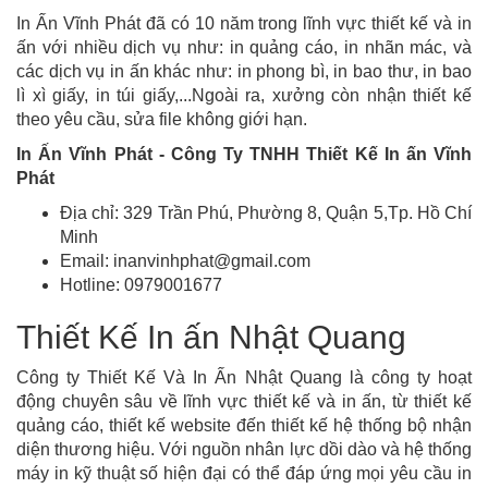
In Ấn Vĩnh Phát đã có 10 năm trong lĩnh vực thiết kế và in
ấn với nhiều dịch vụ như: in quảng cáo, in nhãn mác, và
các dịch vụ in ấn khác như: in phong bì, in bao thư, in bao
lì xì giấy, in túi giấy,...Ngoài ra, xưởng còn nhận thiết kế
theo yêu cầu, sửa file không giới hạn.
In Ấn Vĩnh Phát - Công Ty TNHH Thiết Kế In ấn Vĩnh
Phát
Địa chỉ: 329 Trần Phú, Phường 8, Quận 5,Tp. Hồ Chí
Minh
Email: inanvinhphat@gmail.com
Hotline: 0979001677
Thiết Kế In ấn Nhật Quang
Công ty Thiết Kế Và In Ấn Nhật Quang là công ty hoạt
động chuyên sâu về lĩnh vực thiết kế và in ấn, từ thiết kế
quảng cáo, thiết kế website đến thiết kế hệ thống bộ nhận
diện thương hiệu. Với nguồn nhân lực dồi dào và hệ thống
máy in kỹ thuật số hiện đại có thể đáp ứng mọi yêu cầu in