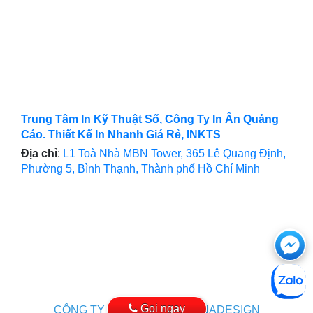
Trung Tâm In Kỹ Thuật Số, Công Ty In Ấn Quảng
Cáo. Thiết Kế In Nhanh Giá Rẻ, INKTS
Địa chỉ
:
L1 Toà Nhà MBN Tower, 365 Lê Quang Định,
Phường 5, Bình Thạnh, Thành phố Hồ Chí Minh
Ch
với
htt
Gọi ngay
CÔNG TY THIẾT KẾ WEB VINADESIGN