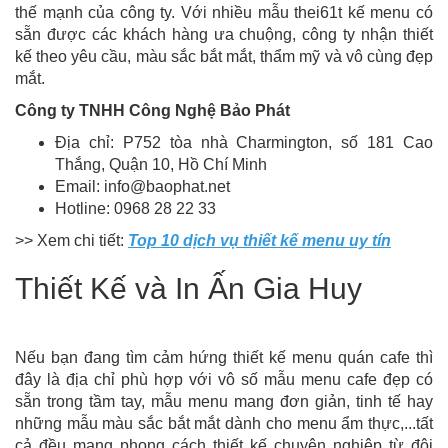
thế mạnh của công ty. Với nhiều mẫu thei61t kế menu có
sẵn được các khách hàng ưa chuộng, công ty nhận thiết
kế theo yêu cầu, màu sắc bắt mắt, thẩm mỹ và vô cùng đẹp
mắt.
Công ty TNHH Công Nghệ Bảo Phát
Địa chỉ: P752 tòa nhà Charmington, số 181 Cao
Thắng, Quận 10, Hồ Chí Minh
Email: info@baophat.net
Hotline: 0968 28 22 33
>> Xem chi tiết:
Top 10 dịch vụ thiết kế menu uy tín
Thiết Kế và In Ấn Gia Huy
Nếu bạn đang tìm cảm hứng thiết kế menu quán cafe thì
đây là địa chỉ phù hợp với vô số mẫu menu cafe đẹp có
sẵn trong tầm tay, mẫu menu mang đơn giản, tinh tế hay
những mẫu màu sắc bắt mắt dành cho menu ẩm thực,...tất
cả đều mang phong cách thiết kế chuyên nghiệp từ đội