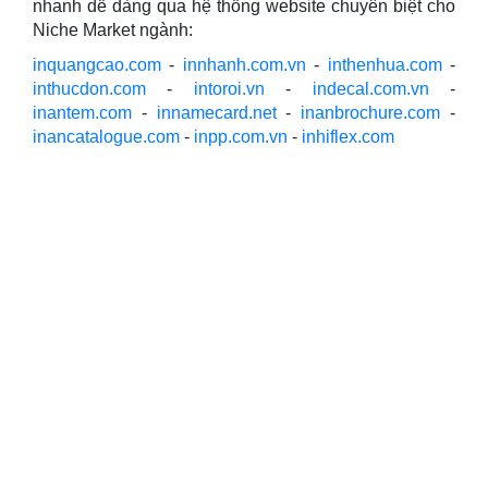
nhanh dễ dàng qua hệ thống website chuyên biệt cho
Niche Market ngành:
inquangcao.com
-
innhanh.com.vn
-
inthenhua.com
-
inthucdon.com
-
intoroi.vn
-
indecal.com.vn
-
inantem.com
-
innamecard.net
-
inanbrochure.com
-
inancatalogue.com
-
inpp.com.vn
-
inhiflex.com