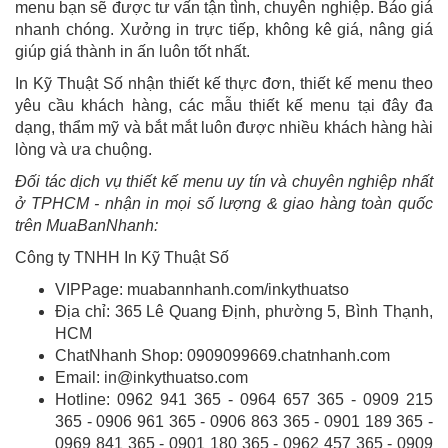
menu bạn sẽ được tư vấn tận tình, chuyên nghiệp. Báo giá
nhanh chóng. Xưởng in trực tiếp, không kê giá, nâng giá
giúp giá thành in ấn luôn tốt nhất.
In Kỹ Thuật Số nhận thiết kế thực đơn, thiết kế menu theo
yêu cầu khách hàng, các mẫu thiết kế menu tại đây đa
dạng, thẩm mỹ và bắt mắt luôn được nhiều khách hàng hài
lòng và ưa chuộng.
Đối tác dịch vụ thiết kế menu uy tín và chuyên nghiệp nhất
ở TPHCM - nhận in mọi số lượng & giao hàng toàn quốc
trên MuaBanNhanh:
Công ty TNHH In Kỹ Thuật Số
VIPPage: muabannhanh.com/inkythuatso
Địa chỉ: 365 Lê Quang Định, phường 5, Bình Thạnh,
HCM
ChatNhanh Shop: 0909099669.chatnhanh.com
Email: in@inkythuatso.com
Hotline: 0962 941 365 - 0964 657 365 - 0909 215
365 - 0906 961 365 - 0906 863 365 - 0901 189 365 -
0969 841 365 - 0901 180 365 - 0962 457 365 - 0909