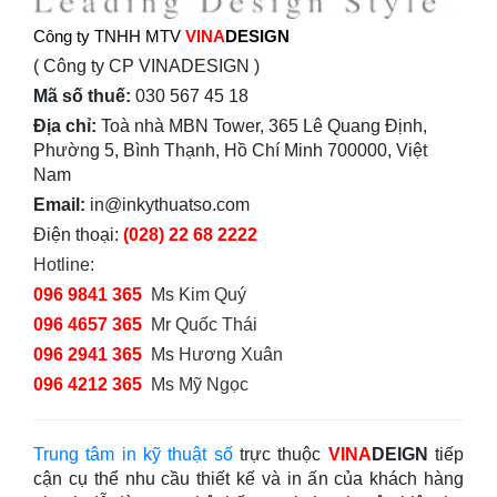
Công ty TNHH MTV
VINA
DESIGN
( Công ty CP VINADESIGN )
Mã số thuế:
030 567 45 18
Địa chỉ:
Toà nhà MBN Tower, 365 Lê Quang Định,
Phường 5, Bình Thạnh, Hồ Chí Minh 700000, Việt
Nam
Email:
in@inkythuatso.com
Điện thoại:
(028) 22 68 2222
Hotline:
096 9841 365
Ms Kim Quý
096 4657 365
Mr Quốc Thái
096 2941 365
Ms Hương Xuân
096 4212 365
Ms Mỹ Ngọc
Trung tâm in kỹ thuật số
trực thuộc
VINA
DEIGN
tiếp
cận cụ thể nhu cầu thiết kế và in ấn của khách hàng