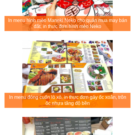
In menu hình mèo Maneki Neko cho quán mua may bán
đắt, in thực đơn hình mèo Neko
In menu đóng cuốn lò xò, in thực đơn gáy ốc xoắn, trôn
ốc nhựa tăng độ bền