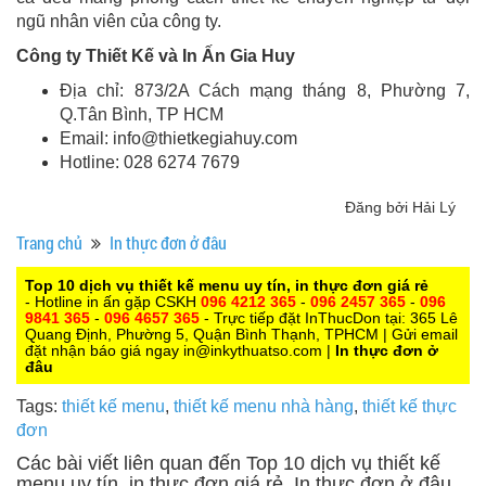
ngũ nhân viên của công ty.
Công ty Thiết Kế và In Ấn Gia Huy
Địa chỉ: 873/2A Cách mạng tháng 8, Phường 7,
Q.Tân Bình, TP HCM
Email: info@thietkegiahuy.com
Hotline: 028 6274 7679
Đăng bởi Hải Lý
Trang chủ
In thực đơn ở đâu
Top 10 dịch vụ thiết kế menu uy tín, in thực đơn giá rẻ
- Hotline in ấn gặp CSKH
096 4212 365
-
096 2457 365
-
096
9841 365
-
096 4657 365
- Trực tiếp đặt InThucDon tại: 365 Lê
Quang Định, Phường 5, Quận Bình Thạnh, TPHCM | Gửi email
đặt nhận báo giá ngay in@inkythuatso.com |
In thực đơn ở
đâu
Tags:
thiết kế menu
,
thiết kế menu nhà hàng
,
thiết kế thực
đơn
Các bài viết liên quan đến Top 10 dịch vụ thiết kế
menu uy tín, in thực đơn giá rẻ, In thực đơn ở đâu