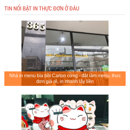
TIN NỔI BẬT IN THỰC ĐƠN Ở ĐÂU
Nhà in menu bìa bồi Carton cứng - đặt làm menu, thực
đơn giá rẻ, in nhanh lấy liền