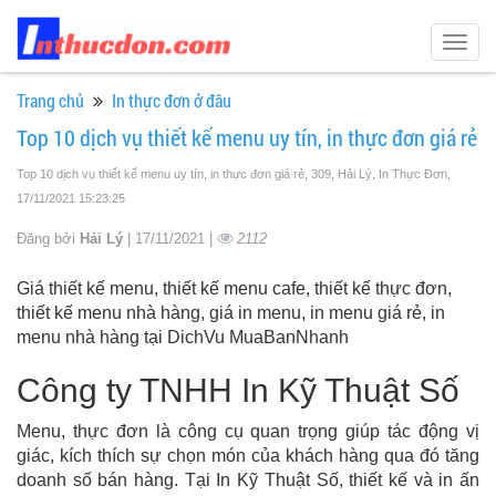
Togg
navig
Trang chủ
In thực đơn ở đâu
Top 10 dịch vụ thiết kế menu uy tín, in thực đơn giá rẻ
Top 10 dịch vụ thiết kế menu uy tín, in thực đơn giá rẻ, 309, Hải Lý, In Thực Đơn
,
17/11/2021 15:23:25
Đăng bởi
Hải Lý
| 17/11/2021 |
2112
Giá thiết kế menu, thiết kế menu cafe, thiết kế thực đơn,
thiết kế menu nhà hàng, giá in menu, in menu giá rẻ, in
menu nhà hàng tại DichVu MuaBanNhanh
Công ty TNHH In Kỹ Thuật Số
Menu, thực đơn là công cụ quan trọng giúp tác động vị
giác, kích thích sự chọn món của khách hàng qua đó tăng
doanh số bán hàng. Tại In Kỹ Thuật Số, thiết kế và in ấn