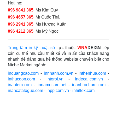
Hotline:
096 9841 365
Ms Kim Quý
096 4657 365
Mr Quốc Thái
096 2941 365
Ms Hương Xuân
096 4212 365
Ms Mỹ Ngọc
Trung tâm in kỹ thuật số
trực thuộc
VINA
DEIGN
tiếp
cận cụ thể nhu cầu thiết kế và in ấn của khách hàng
nhanh dễ dàng qua hệ thống website chuyên biệt cho
Niche Market ngành:
inquangcao.com
-
innhanh.com.vn
-
inthenhua.com
-
inthucdon.com
-
intoroi.vn
-
indecal.com.vn
-
inantem.com
-
innamecard.net
-
inanbrochure.com
-
inancatalogue.com
-
inpp.com.vn
-
inhiflex.com