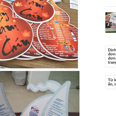
Dịch
đơn 
đơn 
tran
Từ k
ấn, 