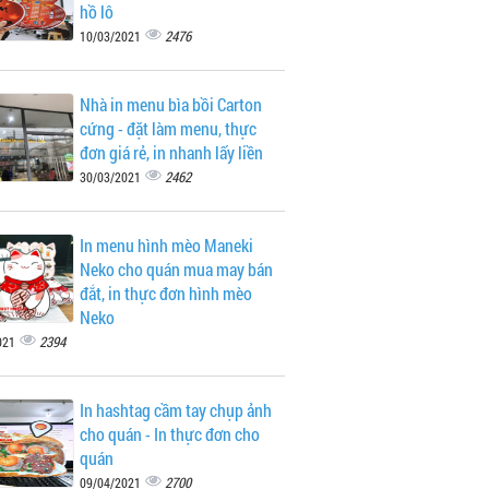
hồ lô
2476
10/03/2021
Nhà in menu bìa bồi Carton
cứng - đặt làm menu, thực
đơn giá rẻ, in nhanh lấy liền
2462
30/03/2021
In menu hình mèo Maneki
Neko cho quán mua may bán
đắt, in thực đơn hình mèo
Neko
2394
021
In hashtag cầm tay chụp ảnh
cho quán - In thực đơn cho
quán
2700
09/04/2021