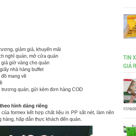
trương, giảm giá, khuyến mãi
TIN 
ịch nghỉ quán, mở cửa quán
m giá giờ vàng cho quán
GIÁ 
y giấy nhà hàng buffet
ộp đồ mang về
về
khai trương quán, gửi kèm đơn hàng COD
theo hình dáng riêng
17/10/2
của formex kết hợp chất liệu in PP sắt nét, làm nên
 hàng, hấp dẫn thực khách đến quán.