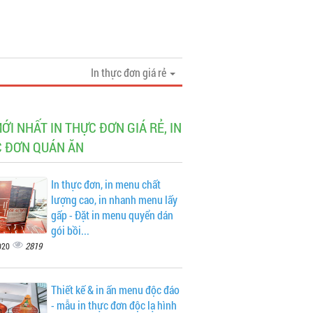
In thực đơn giá rẻ
MỚI NHẤT IN THỰC ĐƠN GIÁ RẺ, IN
 ĐƠN QUÁN ĂN
In thực đơn, in menu chất
lượng cao, in nhanh menu lấy
gấp - Đặt in menu quyển dán
gói bồi...
2819
020
Thiết kế & in ấn menu độc đáo
- mẫu in thực đơn độc lạ hình