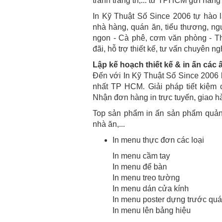
tranh trang trí,... từ TPHCM gửi hàng
In Kỹ Thuật Số Since 2006 tự hào l
nhà hàng, quán ăn, tiểu thương, n
ngon - Cà phê, cơm văn phòng - T
đãi, hỗ trợ thiết kế, tư vấn chuyên ng
Lập kế hoạch thiết kế & in ấn cá
Đến với In Kỹ Thuật Số Since 2006 bạ
nhất TP HCM. Giải pháp tiết kiệm c
Nhận đơn hàng in trực tuyến, giao hà
Top sản phẩm in ấn sản phẩm quảng
nhà ăn,...
In menu thực đơn các loại
In menu cầm tay
In menu để bàn
In menu treo tường
In menu dán cửa kính
In menu poster dựng trước qu
In menu lên bảng hiệu