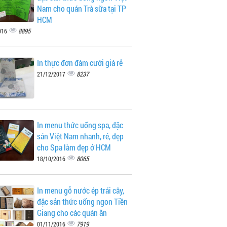
Nam cho quán Trà sữa tại TP
HCM
8895
016
In thực đơn đám cưới giá rẻ
8237
21/12/2017
In menu thức uống spa, đặc
sản Việt Nam nhanh, rẻ, đẹp
cho Spa làm đẹp ở HCM
8065
18/10/2016
In menu gỗ nước ép trái cây,
đặc sản thức uống ngon Tiền
Giang cho các quán ăn
7919
01/11/2016