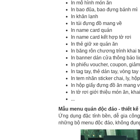
In mô hình món ăn
In bao đũa, bao đựng bánh mì
In khăn lạnh
In túi đựng đồ mang về
In name card quán
In name card kết hợp tờ rơi
In thẻ giữ xe quán ăn
In băng rôn chương trình khai 
In banner dán cửa thông báo l
In phiếu voucher, coupon, giả
In tag tay, thẻ dán tay, vòng ta
In tem nhãn sticker chai, ly, h
In hộp giấy đựng đồ ăn mang 
In tờ rơi giới thiệu món ăn, 
...
Mẫu menu quán độc đáo - thiết kế 
Ứng dụng đặc tính bền, dễ gia công 
những bộ menu độc đáo, không đụng