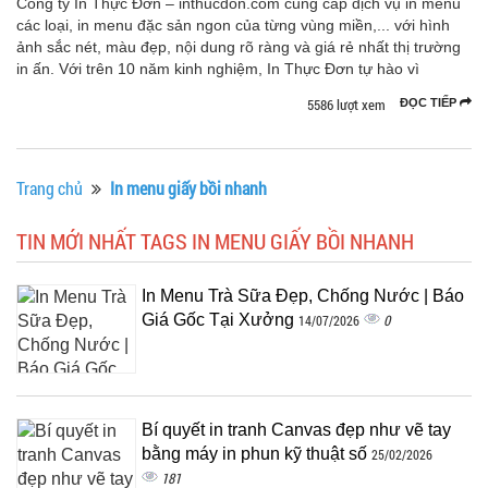
Công ty In Thực Đơn – inthucdon.com cung cấp dịch vụ in menu
các loại, in menu đặc sản ngon của từng vùng miền,... với hình
ảnh sắc nét, màu đẹp, nội dung rõ ràng và giá rẻ nhất thị trường
in ấn. Với trên 10 năm kinh nghiệm, In Thực Đơn tự hào vì
5586 lượt xem
ĐỌC TIẾP
Trang chủ
In menu giấy bồi nhanh
TIN MỚI NHẤT TAGS IN MENU GIẤY BỒI NHANH
In Menu Trà Sữa Đẹp, Chống Nước | Báo
Giá Gốc Tại Xưởng
0
14/07/2026
Bí quyết in tranh Canvas đẹp như vẽ tay
bằng máy in phun kỹ thuật số
25/02/2026
181