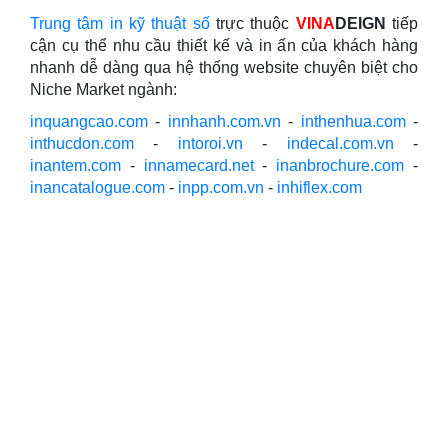
Trung tâm in kỹ thuật số
trực thuộc
VINA
DEIGN
tiếp
cận cụ thể nhu cầu thiết kế và in ấn của khách hàng
nhanh dễ dàng qua hệ thống website chuyên biệt cho
Niche Market ngành:
inquangcao.com
-
innhanh.com.vn
-
inthenhua.com
-
inthucdon.com
-
intoroi.vn
-
indecal.com.vn
-
inantem.com
-
innamecard.net
-
inanbrochure.com
-
inancatalogue.com
-
inpp.com.vn
-
inhiflex.com