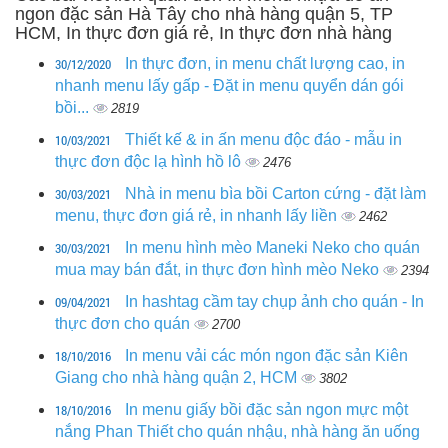
ngon đặc sản Hà Tây cho nhà hàng quận 5, TP
HCM, In thực đơn giá rẻ, In thực đơn nhà hàng
30/12/2020
In thực đơn, in menu chất lượng cao, in
nhanh menu lấy gấp - Đặt in menu quyển dán gói
bồi...
2819
10/03/2021
Thiết kế & in ấn menu độc đáo - mẫu in
thực đơn độc lạ hình hồ lô
2476
30/03/2021
Nhà in menu bìa bồi Carton cứng - đặt làm
menu, thực đơn giá rẻ, in nhanh lấy liền
2462
30/03/2021
In menu hình mèo Maneki Neko cho quán
mua may bán đắt, in thực đơn hình mèo Neko
2394
09/04/2021
In hashtag cầm tay chụp ảnh cho quán - In
thực đơn cho quán
2700
18/10/2016
In menu vải các món ngon đặc sản Kiên
Giang cho nhà hàng quận 2, HCM
3802
18/10/2016
In menu giấy bồi đặc sản ngon mực một
nắng Phan Thiết cho quán nhậu, nhà hàng ăn uống