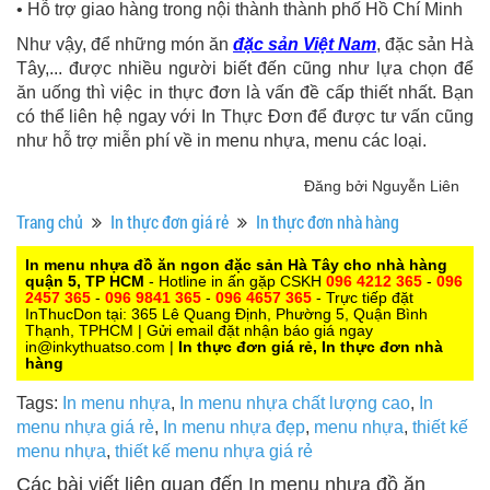
• Hỗ trợ giao hàng trong nội thành thành phố Hồ Chí Minh
Như vậy, để những món ăn
đặc sản Việt Nam
, đặc sản Hà
Tây,... được nhiều người biết đến cũng như lựa chọn để
ăn uống thì việc in thực đơn là vấn đề cấp thiết nhất. Bạn
có thể liên hệ ngay với In Thực Đơn để được tư vấn cũng
như hỗ trợ miễn phí về in menu nhựa, menu các loại.
Đăng bởi Nguyễn Liên
Trang chủ
In thực đơn giá rẻ
In thực đơn nhà hàng
In menu nhựa đồ ăn ngon đặc sản Hà Tây cho nhà hàng
quận 5, TP HCM
- Hotline in ấn gặp CSKH
096 4212 365
-
096
2457 365
-
096 9841 365
-
096 4657 365
- Trực tiếp đặt
InThucDon tại: 365 Lê Quang Định, Phường 5, Quận Bình
Thạnh, TPHCM | Gửi email đặt nhận báo giá ngay
in@inkythuatso.com |
In thực đơn giá rẻ, In thực đơn nhà
hàng
Tags:
In menu nhựa
,
In menu nhựa chất lượng cao
,
In
menu nhựa giá rẻ
,
In menu nhựa đẹp
,
menu nhựa
,
thiết kế
menu nhựa
,
thiết kế menu nhựa giá rẻ
Các bài viết liên quan đến In menu nhựa đồ ăn