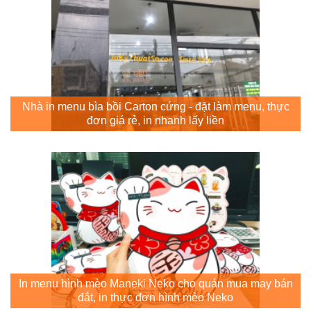
Nhà in menu bìa bồi Carton cứng - đặt làm menu, thực
đơn giá rẻ, in nhanh lấy liền
In menu hình mèo Maneki Neko cho quán mua may bán
đắt, in thực đơn hình mèo Neko