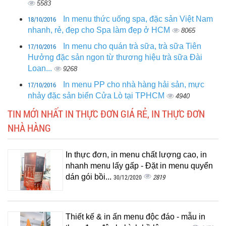
5583
18/10/2016
In menu thức uống spa, đặc sản Việt Nam
nhanh, rẻ, đẹp cho Spa làm đẹp ở HCM
8065
17/10/2016
In menu cho quán trà sữa, trà sữa Tiên
Hưởng đặc sản ngon từ thương hiệu trà sữa Đài
Loan...
9268
17/10/2016
In menu PP cho nhà hàng hải sản, mực
nhảy đặc sản biển Cửa Lò tại TPHCM
4940
TIN MỚI NHẤT IN THỰC ĐƠN GIÁ RẺ, IN THỰC ĐƠN
NHÀ HÀNG
In thực đơn, in menu chất lượng cao, in
nhanh menu lấy gấp - Đặt in menu quyển
dán gói bồi...
2819
30/12/2020
Thiết kế & in ấn menu độc đáo - mẫu in