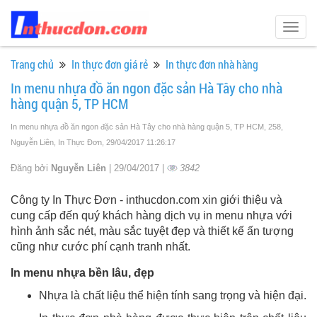
Togg
navig
Trang chủ
In thực đơn giá rẻ
In thực đơn nhà hàng
In menu nhựa đồ ăn ngon đặc sản Hà Tây cho nhà
hàng quận 5, TP HCM
In menu nhựa đồ ăn ngon đặc sản Hà Tây cho nhà hàng quận 5, TP HCM, 258,
Nguyễn Liên, In Thực Đơn
, 29/04/2017 11:26:17
Đăng bởi
Nguyễn Liên
| 29/04/2017 |
3842
Công ty In Thực Đơn - inthucdon.com xin giới thiệu và
cung cấp đến quý khách hàng dịch vụ in menu nhựa với
hình ảnh sắc nét, màu sắc tuyệt đẹp và thiết kế ấn tượng
cũng như cước phí cạnh tranh nhất.
In menu nhựa bền lâu, đẹp
Nhựa là chất liệu thể hiện tính sang trọng và hiện đại.