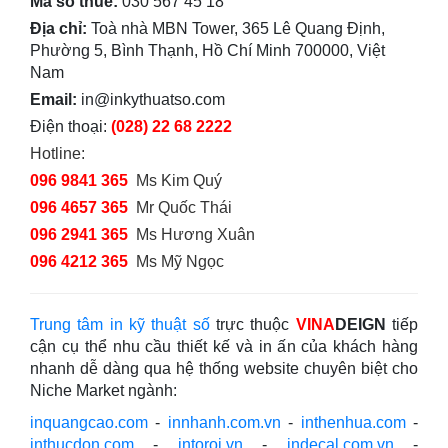
Mã số thuế:
030 567 45 18
Địa chỉ:
Toà nhà MBN Tower, 365 Lê Quang Định,
Phường 5, Bình Thạnh, Hồ Chí Minh 700000, Việt
Nam
Email:
in@inkythuatso.com
Điện thoại:
(028) 22 68 2222
Hotline:
096 9841 365
Ms Kim Quý
096 4657 365
Mr Quốc Thái
096 2941 365
Ms Hương Xuân
096 4212 365
Ms Mỹ Ngọc
Trung tâm in kỹ thuật số
trực thuộc
VINA
DEIGN
tiếp
cận cụ thể nhu cầu thiết kế và in ấn của khách hàng
nhanh dễ dàng qua hệ thống website chuyên biệt cho
Niche Market ngành:
inquangcao.com
-
innhanh.com.vn
-
inthenhua.com
-
inthucdon.com
-
intoroi.vn
-
indecal.com.vn
-