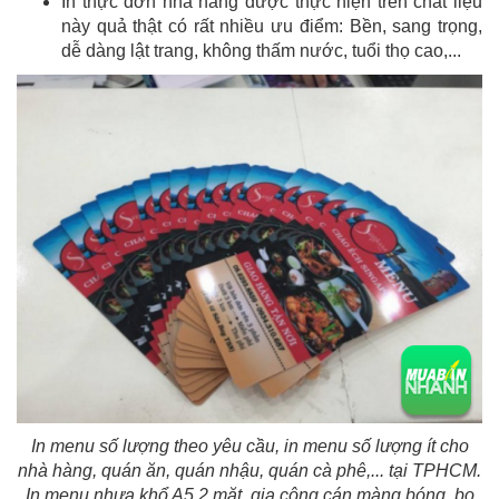
In thực đơn nhà hàng được thực hiện trên chất liệu
này quả thật có rất nhiều ưu điểm: Bền, sang trọng,
dễ dàng lật trang, không thấm nước, tuổi thọ cao,...
In menu số lượng theo yêu cầu, in menu số lượng ít cho
nhà hàng, quán ăn, quán nhậu, quán cà phê,... tại TPHCM.
In menu nhựa khổ A5 2 mặt, gia công cán màng bóng, bo