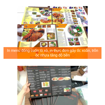
In menu đóng cuốn lò xò, in thực đơn gáy ốc xoắn, trôn
ốc nhựa tăng độ bền