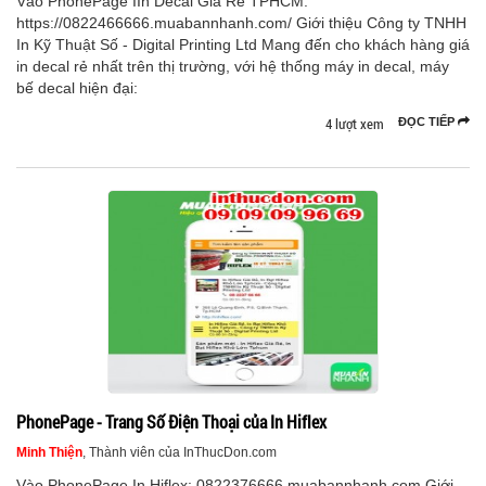
Vào PhonePage IIn Decal Giá Rẻ TPHCM:
https://0822466666.muabannhanh.com/ Giới thiệu Công ty TNHH
In Kỹ Thuật Số - Digital Printing Ltd Mang đến cho khách hàng giá
in decal rẻ nhất trên thị trường, với hệ thống máy in decal, máy
bế decal hiện đại:
4 lượt xem
ĐỌC TIẾP
PhonePage - Trang Số Điện Thoại của In Hiflex
Minh Thiện
, Thành viên của InThucDon.com
Vào PhonePage In Hiflex: 0822376666.muabannhanh.com Giới