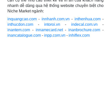
cận cụ thể nhu cầu thiết kế và in ấn của khách hàng
nhanh dễ dàng qua hệ thống website chuyên biệt cho
Niche Market ngành:
inquangcao.com
-
innhanh.com.vn
-
inthenhua.com
-
inthucdon.com
-
intoroi.vn
-
indecal.com.vn
-
inantem.com
-
innamecard.net
-
inanbrochure.com
-
inancatalogue.com
-
inpp.com.vn
-
inhiflex.com