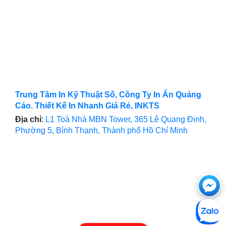
Trung Tâm In Kỹ Thuật Số, Công Ty In Ấn Quảng
Cáo. Thiết Kế In Nhanh Giá Rẻ, INKTS
Địa chỉ
:
L1 Toà Nhà MBN Tower, 365 Lê Quang Định,
Phường 5, Bình Thạnh, Thành phố Hồ Chí Minh
Ch
với
htt