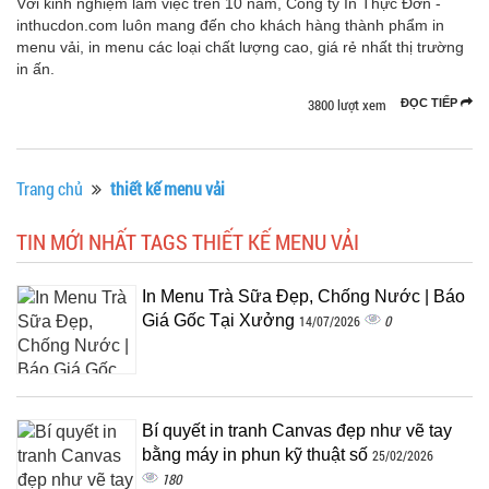
Với kinh nghiệm làm việc trên 10 năm, Công ty In Thực Đơn -
inthucdon.com luôn mang đến cho khách hàng thành phẩm in
menu vải, in menu các loại chất lượng cao, giá rẻ nhất thị trường
in ấn.
3800 lượt xem
ĐỌC TIẾP
Trang chủ
thiết kế menu vải
TIN MỚI NHẤT TAGS THIẾT KẾ MENU VẢI
In Menu Trà Sữa Đẹp, Chống Nước | Báo
Giá Gốc Tại Xưởng
0
14/07/2026
Bí quyết in tranh Canvas đẹp như vẽ tay
bằng máy in phun kỹ thuật số
25/02/2026
180