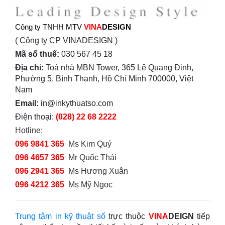
Công ty TNHH MTV
VINA
DESIGN
( Công ty CP VINADESIGN )
Mã số thuế:
030 567 45 18
Địa chỉ:
Toà nhà MBN Tower, 365 Lê Quang Định,
Phường 5, Bình Thạnh, Hồ Chí Minh 700000, Việt
Nam
Email:
in@inkythuatso.com
Điện thoại:
(028) 22 68 2222
Hotline:
096 9841 365
Ms Kim Quý
096 4657 365
Mr Quốc Thái
096 2941 365
Ms Hương Xuân
096 4212 365
Ms Mỹ Ngọc
Trung tâm in kỹ thuật số
trực thuộc
VINA
DEIGN
tiếp