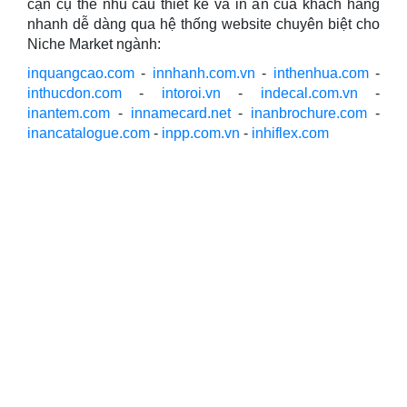
cận cụ thể nhu cầu thiết kế và in ấn của khách hàng
nhanh dễ dàng qua hệ thống website chuyên biệt cho
Niche Market ngành:
inquangcao.com
-
innhanh.com.vn
-
inthenhua.com
-
inthucdon.com
-
intoroi.vn
-
indecal.com.vn
-
inantem.com
-
innamecard.net
-
inanbrochure.com
-
inancatalogue.com
-
inpp.com.vn
-
inhiflex.com