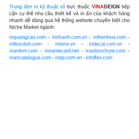
Trung tâm in kỹ thuật số
trực thuộc
VINA
DEIGN
tiếp
cận cụ thể nhu cầu thiết kế và in ấn của khách hàng
nhanh dễ dàng qua hệ thống website chuyên biệt cho
Niche Market ngành:
inquangcao.com
-
innhanh.com.vn
-
inthenhua.com
-
inthucdon.com
-
intoroi.vn
-
indecal.com.vn
-
inantem.com
-
innamecard.net
-
inanbrochure.com
-
inancatalogue.com
-
inpp.com.vn
-
inhiflex.com