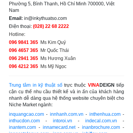
Phường 5, Bình Thạnh, Hồ Chí Minh 700000, Việt
Nam
Email:
in@inkythuatso.com
Điện thoại:
(028) 22 68 2222
Hotline:
096 9841 365
Ms Kim Quý
096 4657 365
Mr Quốc Thái
096 2941 365
Ms Hương Xuân
096 4212 365
Ms Mỹ Ngọc
Trung tâm in kỹ thuật số
trực thuộc
VINA
DEIGN
tiếp
cận cụ thể nhu cầu thiết kế và in ấn của khách hàng
nhanh dễ dàng qua hệ thống website chuyên biệt cho
Niche Market ngành:
inquangcao.com
-
innhanh.com.vn
-
inthenhua.com
-
inthucdon.com
-
intoroi.vn
-
indecal.com.vn
-
inantem.com
-
innamecard.net
-
inanbrochure.com
-