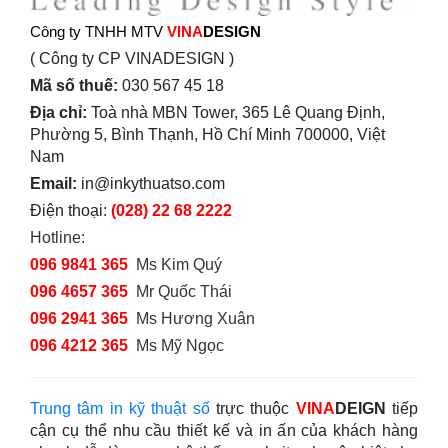
Công ty TNHH MTV
VINA
DESIGN
( Công ty CP VINADESIGN )
Mã số thuế:
030 567 45 18
Địa chỉ:
Toà nhà MBN Tower, 365 Lê Quang Định,
Phường 5, Bình Thạnh, Hồ Chí Minh 700000, Việt
Nam
Email:
in@inkythuatso.com
Điện thoại:
(028) 22 68 2222
Hotline:
096 9841 365
Ms Kim Quý
096 4657 365
Mr Quốc Thái
096 2941 365
Ms Hương Xuân
096 4212 365
Ms Mỹ Ngọc
Trung tâm in kỹ thuật số
trực thuộc
VINA
DEIGN
tiếp
cận cụ thể nhu cầu thiết kế và in ấn của khách hàng