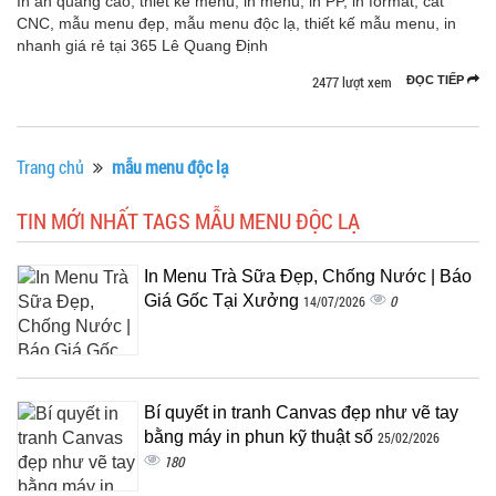
In ấn quảng cáo, thiết kế menu, in menu, in PP, in format, cắt
CNC, mẫu menu đẹp, mẫu menu độc lạ, thiết kế mẫu menu, in
nhanh giá rẻ tại 365 Lê Quang Định
2477 lượt xem
ĐỌC TIẾP
Trang chủ
mẫu menu độc lạ
TIN MỚI NHẤT TAGS MẪU MENU ĐỘC LẠ
In Menu Trà Sữa Đẹp, Chống Nước | Báo
Giá Gốc Tại Xưởng
0
14/07/2026
Bí quyết in tranh Canvas đẹp như vẽ tay
bằng máy in phun kỹ thuật số
25/02/2026
180