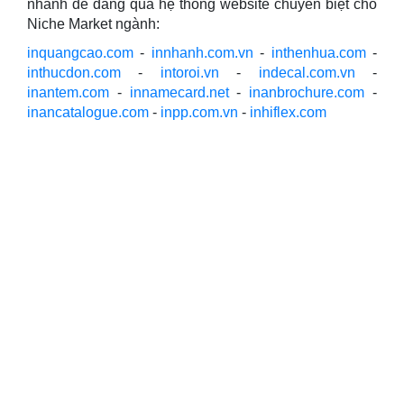
nhanh dễ dàng qua hệ thống website chuyên biệt cho
Niche Market ngành:
inquangcao.com
-
innhanh.com.vn
-
inthenhua.com
-
inthucdon.com
-
intoroi.vn
-
indecal.com.vn
-
inantem.com
-
innamecard.net
-
inanbrochure.com
-
inancatalogue.com
-
inpp.com.vn
-
inhiflex.com