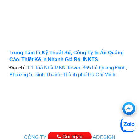
Trung Tâm In Kỹ Thuật Số, Công Ty In Ấn Quảng
Cáo. Thiết Kế In Nhanh Giá Rẻ, INKTS
Địa chỉ
:
L1 Toà Nhà MBN Tower, 365 Lê Quang Định,
Phường 5, Bình Thạnh, Thành phố Hồ Chí Minh
Ch
với
htt
Gọi ngay
CÔNG TY THIẾT KẾ WEB VINADESIGN