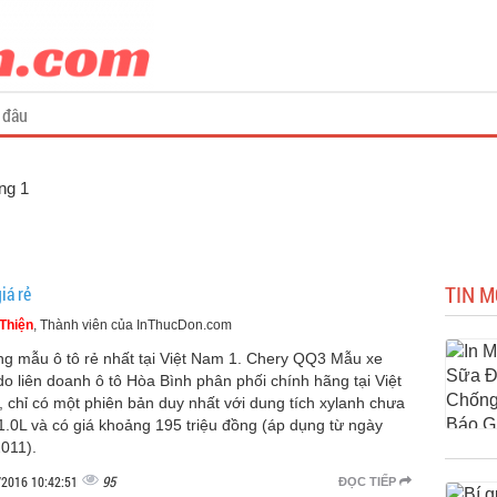
 đâu
ang 1
TIN M
iá rẻ
Thiện
, Thành viên của InThucDon.com
g mẫu ô tô rẻ nhất tại Việt Nam 1. Chery QQ3 Mẫu xe
do liên doanh ô tô Hòa Bình phân phối chính hãng tại Việt
 chỉ có một phiên bản duy nhất với dung tích xylanh chưa
1.0L và có giá khoảng 195 triệu đồng (áp dụng từ ngày
2011).
95
/2016 10:42:51
ĐỌC TIẾP