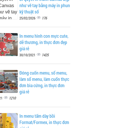
như vẽ tay bằng máy in phun
kỹ thuật số
176
25/02/2026
In menu hình con mực cute,
dễ thương, in thực đơn đẹp
giá rẻ
1425
30/10/2021
Đóng cuốn menu, sổ menu,
làm sổ menu, làm cuốn thực
đơn bìa cứng, in thực đơn
giá rẻ
1210
21
In menu tấm dày bồi
Format/Formex, in thực đơn