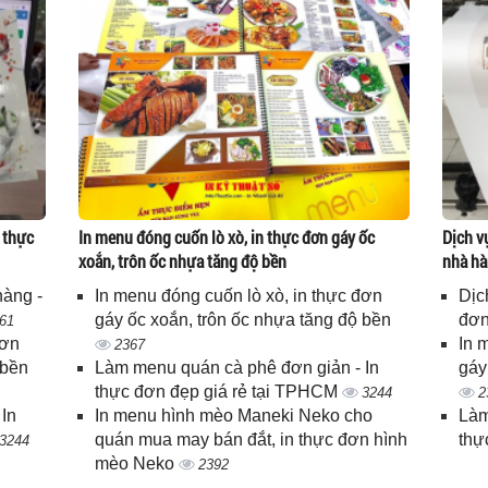
 thực
In menu đóng cuốn lò xò, in thực đơn gáy ốc
Dịch v
xoắn, trôn ốc nhựa tăng độ bền
nhà hà
hàng -
In menu đóng cuốn lò xò, in thực đơn
Dịc
gáy ốc xoắn, trôn ốc nhựa tăng độ bền
đơn
61
đơn
In 
2367
 bền
Làm menu quán cà phê đơn giản - In
gáy
thực đơn đẹp giá rẻ tại TPHCM
3244
2
In
In menu hình mèo Maneki Neko cho
Làm
quán mua may bán đắt, in thực đơn hình
thự
3244
mèo Neko
2392