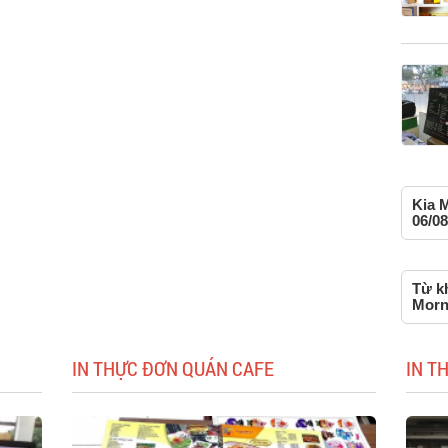
Kia 
06/08
Từ kh
Morn
IN THỰC ĐƠN QUÁN CAFE
IN T