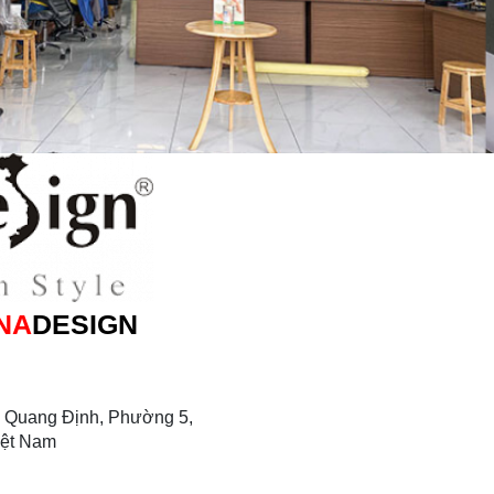
NA
DESIGN
 Quang Định, Phường 5,
iệt Nam