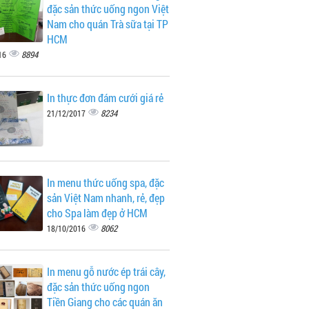
đặc sản thức uống ngon Việt
Nam cho quán Trà sữa tại TP
HCM
8894
16
In thực đơn đám cưới giá rẻ
8234
21/12/2017
In menu thức uống spa, đặc
sản Việt Nam nhanh, rẻ, đẹp
cho Spa làm đẹp ở HCM
8062
18/10/2016
In menu gỗ nước ép trái cây,
đặc sản thức uống ngon
Tiền Giang cho các quán ăn