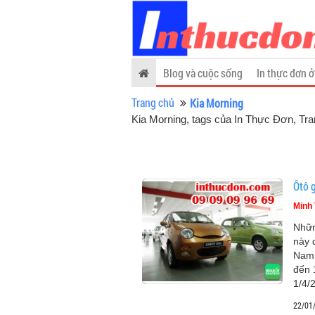
Blog và cuộc sống
In thực đơn ở
Trang chủ
Kia Morning
Kia Morning, tags của In Thực Đơn
, Tr
Ôtô g
Minh 
Nhữn
này 
Nam,
đến 
1/4/
22/01