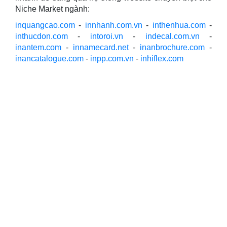
Niche Market ngành:
inquangcao.com
-
innhanh.com.vn
-
inthenhua.com
-
inthucdon.com
-
intoroi.vn
-
indecal.com.vn
-
inantem.com
-
innamecard.net
-
inanbrochure.com
-
inancatalogue.com
-
inpp.com.vn
-
inhiflex.com