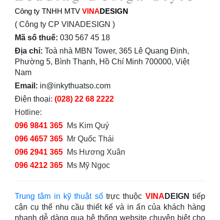
Công ty TNHH MTV
VINA
DESIGN
( Công ty CP VINADESIGN )
Mã số thuế:
030 567 45 18
Địa chỉ:
Toà nhà MBN Tower, 365 Lê Quang Định,
Phường 5, Bình Thạnh, Hồ Chí Minh 700000, Việt
Nam
Email:
in@inkythuatso.com
Điện thoại:
(028) 22 68 2222
Hotline:
096 9841 365
Ms Kim Quý
096 4657 365
Mr Quốc Thái
096 2941 365
Ms Hương Xuân
096 4212 365
Ms Mỹ Ngọc
Trung tâm in kỹ thuật số
trực thuộc
VINA
DEIGN
tiếp
cận cụ thể nhu cầu thiết kế và in ấn của khách hàng
nhanh dễ dàng qua hệ thống website chuyên biệt cho