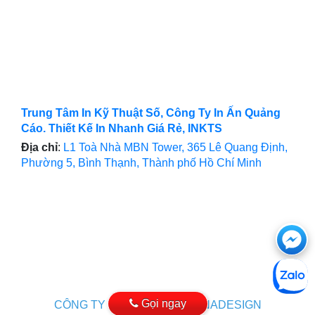
Trung Tâm In Kỹ Thuật Số, Công Ty In Ấn Quảng
Cáo. Thiết Kế In Nhanh Giá Rẻ, INKTS
Địa chỉ
:
L1 Toà Nhà MBN Tower, 365 Lê Quang Định,
Phường 5, Bình Thạnh, Thành phố Hồ Chí Minh
Ch
với
htt
Gọi ngay
CÔNG TY THIẾT KẾ WEB VINADESIGN