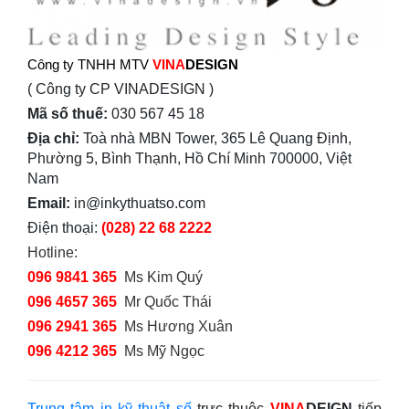
Công ty TNHH MTV
VINA
DESIGN
( Công ty CP VINADESIGN )
Mã số thuế:
030 567 45 18
Địa chỉ:
Toà nhà MBN Tower, 365 Lê Quang Định,
Phường 5, Bình Thạnh, Hồ Chí Minh 700000, Việt
Nam
Email:
in@inkythuatso.com
Điện thoại:
(028) 22 68 2222
Hotline:
096 9841 365
Ms Kim Quý
096 4657 365
Mr Quốc Thái
096 2941 365
Ms Hương Xuân
096 4212 365
Ms Mỹ Ngọc
Trung tâm in kỹ thuật số
trực thuộc
VINA
DEIGN
tiếp