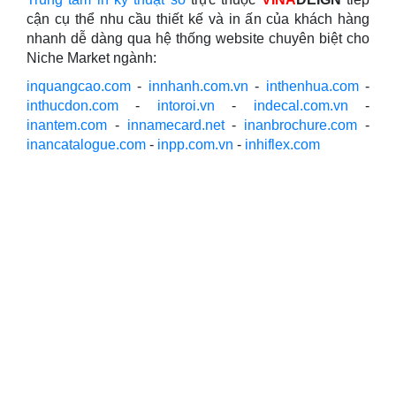
cận cụ thể nhu cầu thiết kế và in ấn của khách hàng
nhanh dễ dàng qua hệ thống website chuyên biệt cho
Niche Market ngành:
inquangcao.com
-
innhanh.com.vn
-
inthenhua.com
-
inthucdon.com
-
intoroi.vn
-
indecal.com.vn
-
inantem.com
-
innamecard.net
-
inanbrochure.com
-
inancatalogue.com
-
inpp.com.vn
-
inhiflex.com