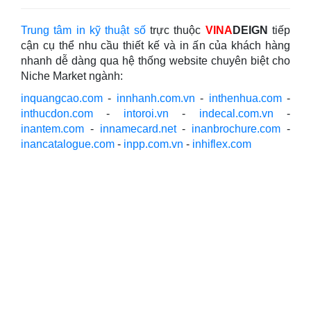
Trung tâm in kỹ thuật số
trực thuộc
VINA
DEIGN
tiếp
cận cụ thể nhu cầu thiết kế và in ấn của khách hàng
nhanh dễ dàng qua hệ thống website chuyên biệt cho
Niche Market ngành:
inquangcao.com
-
innhanh.com.vn
-
inthenhua.com
-
inthucdon.com
-
intoroi.vn
-
indecal.com.vn
-
inantem.com
-
innamecard.net
-
inanbrochure.com
-
inancatalogue.com
-
inpp.com.vn
-
inhiflex.com