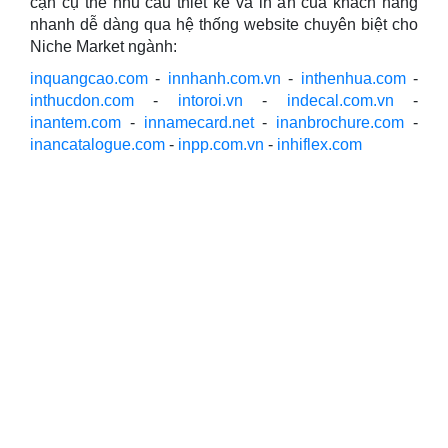
cận cụ thể nhu cầu thiết kế và in ấn của khách hàng
nhanh dễ dàng qua hệ thống website chuyên biệt cho
Niche Market ngành:
inquangcao.com
-
innhanh.com.vn
-
inthenhua.com
-
inthucdon.com
-
intoroi.vn
-
indecal.com.vn
-
inantem.com
-
innamecard.net
-
inanbrochure.com
-
inancatalogue.com
-
inpp.com.vn
-
inhiflex.com