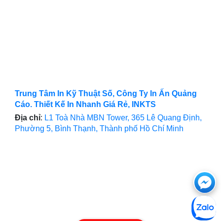
Trung Tâm In Kỹ Thuật Số, Công Ty In Ấn Quảng
Cáo. Thiết Kế In Nhanh Giá Rẻ, INKTS
Địa chỉ
:
L1 Toà Nhà MBN Tower, 365 Lê Quang Định,
Phường 5, Bình Thạnh, Thành phố Hồ Chí Minh
Ch
với
htt