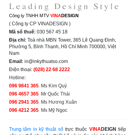
Công ty TNHH MTV
VINA
DESIGN
( Công ty CP VINADESIGN )
Mã số thuế:
030 567 45 18
Địa chỉ:
Toà nhà MBN Tower, 365 Lê Quang Định,
Phường 5, Bình Thạnh, Hồ Chí Minh 700000, Việt
Nam
Email:
in@inkythuatso.com
Điện thoại:
(028) 22 68 2222
Hotline:
096 9841 365
Ms Kim Quý
096 4657 365
Mr Quốc Thái
096 2941 365
Ms Hương Xuân
096 4212 365
Ms Mỹ Ngọc
Trung tâm in kỹ thuật số
trực thuộc
VINA
DEIGN
tiếp