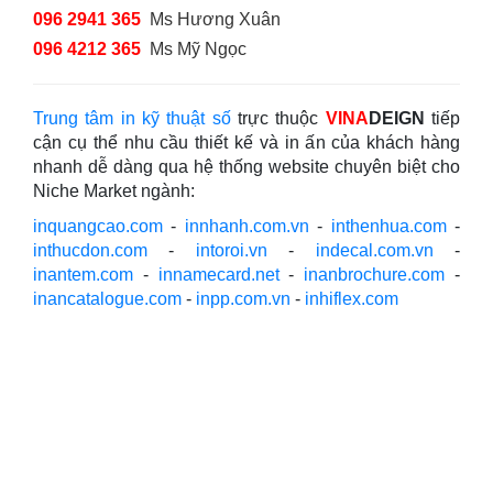
096 2941 365
Ms Hương Xuân
096 4212 365
Ms Mỹ Ngọc
Trung tâm in kỹ thuật số
trực thuộc
VINA
DEIGN
tiếp
cận cụ thể nhu cầu thiết kế và in ấn của khách hàng
nhanh dễ dàng qua hệ thống website chuyên biệt cho
Niche Market ngành:
inquangcao.com
-
innhanh.com.vn
-
inthenhua.com
-
inthucdon.com
-
intoroi.vn
-
indecal.com.vn
-
inantem.com
-
innamecard.net
-
inanbrochure.com
-
inancatalogue.com
-
inpp.com.vn
-
inhiflex.com