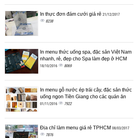
In thực đơn đám cưới giá rẻ
21/12/2017
8238
In menu thức uống spa, đặc sản Việt Nam
nhanh, rẻ, đẹp cho Spa làm đẹp ở HCM
8069
18/10/2016
In menu gỗ nước ép trái cây, đặc sản thức
uống ngon Tiền Giang cho các quán ăn
7922
01/11/2016
Địa chỉ làm menu giá rẻ TPHCM
08/03/2017
7876