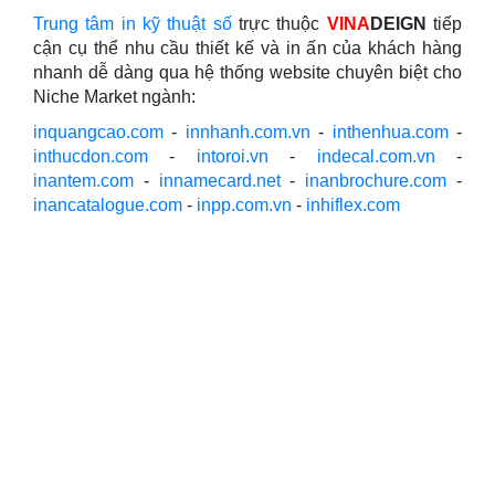
Trung tâm in kỹ thuật số
trực thuộc
VINA
DEIGN
tiếp
cận cụ thể nhu cầu thiết kế và in ấn của khách hàng
nhanh dễ dàng qua hệ thống website chuyên biệt cho
Niche Market ngành:
inquangcao.com
-
innhanh.com.vn
-
inthenhua.com
-
inthucdon.com
-
intoroi.vn
-
indecal.com.vn
-
inantem.com
-
innamecard.net
-
inanbrochure.com
-
inancatalogue.com
-
inpp.com.vn
-
inhiflex.com