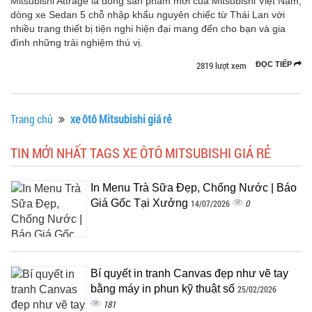
Mitsubishi Attrage là dòng sản phẩm mới của Mitsubishi Việt Nam,
dòng xe Sedan 5 chỗ nhập khẩu nguyên chiếc từ Thái Lan với
nhiều trang thiết bị tiện nghi hiện đại mang đến cho bạn và gia
đình những trải nghiệm thú vị.
2819 lượt xem
ĐỌC TIẾP
Trang chủ
xe ôtô Mitsubishi giá rẻ
TIN MỚI NHẤT TAGS XE ÔTÔ MITSUBISHI GIÁ RẺ
In Menu Trà Sữa Đẹp, Chống Nước | Báo
Giá Gốc Tại Xưởng
0
14/07/2026
Bí quyết in tranh Canvas đẹp như vẽ tay
bằng máy in phun kỹ thuật số
25/02/2026
181