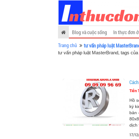
Blog và cuộc sống
In thực đơn ở
Trang chủ
tư vấn pháp luật MasterBran
tư vấn pháp luật MasterBrand, tags củ
Cách
Tiên 
Hồ s
ký k
bản 
80x8
dịch
17/12