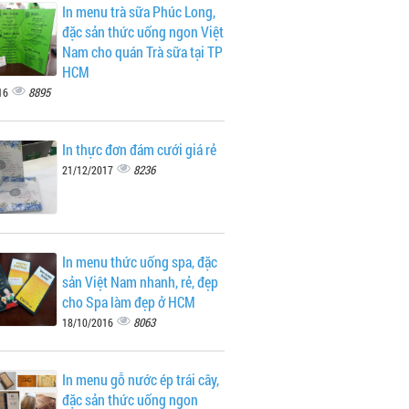
In menu trà sữa Phúc Long,
đặc sản thức uống ngon Việt
Nam cho quán Trà sữa tại TP
HCM
8895
16
In thực đơn đám cưới giá rẻ
8236
21/12/2017
In menu thức uống spa, đặc
sản Việt Nam nhanh, rẻ, đẹp
cho Spa làm đẹp ở HCM
8063
18/10/2016
In menu gỗ nước ép trái cây,
đặc sản thức uống ngon