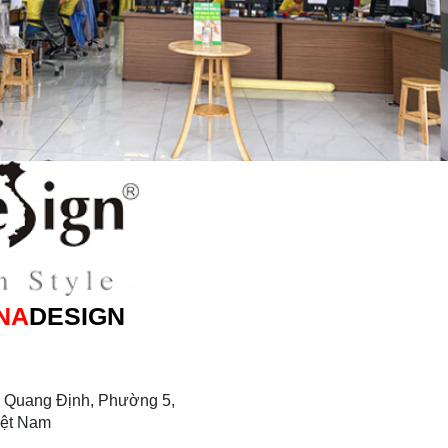
NA
DESIGN
 Quang Định, Phường 5,
iệt Nam