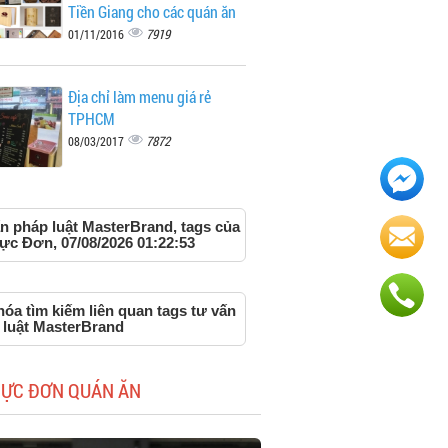
Tiền Giang cho các quán ăn
7919
01/11/2016
Địa chỉ làm menu giá rẻ
TPHCM
7872
08/03/2017
n pháp luật MasterBrand, tags của
ực Đơn, 07/08/2026 01:22:53
óa tìm kiếm liên quan tags tư vấn
 luật MasterBrand
HỰC ĐƠN QUÁN ĂN