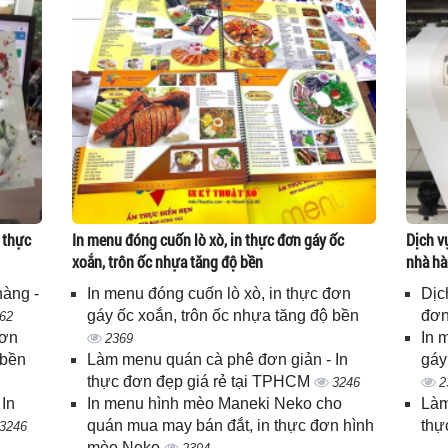
 thực
In menu đóng cuốn lò xò, in thực đơn gáy ốc
Dịch v
xoắn, trôn ốc nhựa tăng độ bền
nhà hà
hàng -
In menu đóng cuốn lò xò, in thực đơn
Dịc
gáy ốc xoắn, trôn ốc nhựa tăng độ bền
đơn
62
đơn
In 
2369
 bền
Làm menu quán cà phê đơn giản - In
gáy
thực đơn đẹp giá rẻ tại TPHCM
3246
2
In
In menu hình mèo Maneki Neko cho
Làm
quán mua may bán đắt, in thực đơn hình
thự
3246
mèo Neko