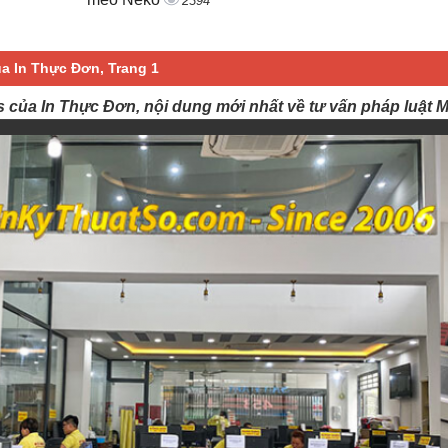
2394
ủa In Thực Đơn, Trang 1
s của In Thực Đơn, nội dung mới nhất về tư vấn pháp luật 