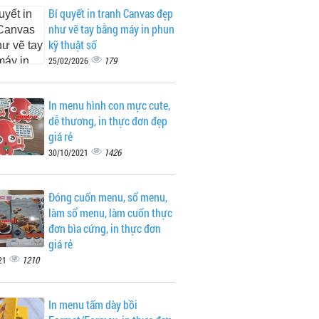
Bí quyết in tranh Canvas đẹp
như vẽ tay bằng máy in phun
kỹ thuật số
179
25/02/2026
In menu hình con mực cute,
dễ thương, in thực đơn đẹp
giá rẻ
1426
30/10/2021
Đóng cuốn menu, sổ menu,
làm sổ menu, làm cuốn thực
đơn bìa cứng, in thực đơn
giá rẻ
1210
21
In menu tấm dày bồi