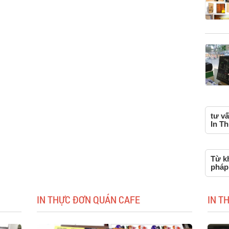
tư vấ
In Th
Từ kh
pháp
IN THỰC ĐƠN QUÁN CAFE
IN T