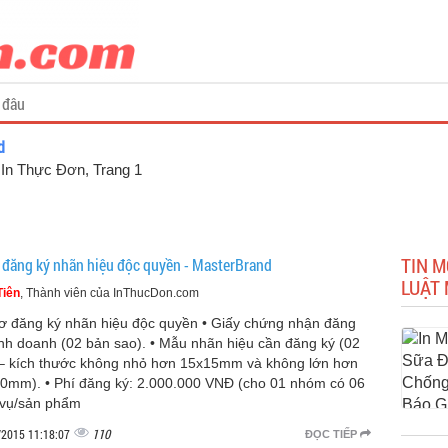
 đâu
d
a In Thực Đơn
, Trang 1
TIN M
 đăng ký nhãn hiệu độc quyền - MasterBrand
LUẬT
Tiên
, Thành viên của InThucDon.com
ơ đăng ký nhãn hiệu độc quyền • Giấy chứng nhận đăng
inh doanh (02 bản sao). • Mẫu nhãn hiệu cần đăng ký (02
– kích thước không nhỏ hơn 15x15mm và không lớn hơn
0mm). • Phí đăng ký: 2.000.000 VNĐ (cho 01 nhóm có 06
 vụ/sản phẩm
110
/2015 11:18:07
ĐỌC TIẾP