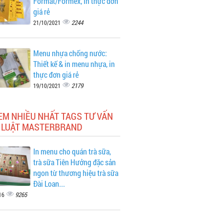
Format/Formex, in thực đơn
giá rẻ
2244
21/10/2021
Menu nhựa chống nước:
Thiết kế & in menu nhựa, in
thực đơn giá rẻ
2179
19/10/2021
EM NHIỀU NHẤT TAGS TƯ VẤN
 LUẬT MASTERBRAND
In menu cho quán trà sữa,
trà sữa Tiên Hưởng đặc sản
ngon từ thương hiệu trà sữa
Đài Loan...
9265
16