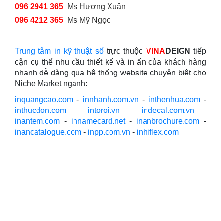
096 2941 365
Ms Hương Xuân
096 4212 365
Ms Mỹ Ngọc
Trung tâm in kỹ thuật số
trực thuộc
VINA
DEIGN
tiếp
cận cụ thể nhu cầu thiết kế và in ấn của khách hàng
nhanh dễ dàng qua hệ thống website chuyên biệt cho
Niche Market ngành:
inquangcao.com
-
innhanh.com.vn
-
inthenhua.com
-
inthucdon.com
-
intoroi.vn
-
indecal.com.vn
-
inantem.com
-
innamecard.net
-
inanbrochure.com
-
inancatalogue.com
-
inpp.com.vn
-
inhiflex.com