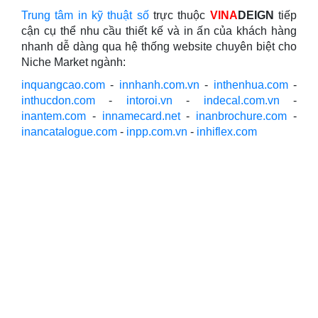
Trung tâm in kỹ thuật số
trực thuộc
VINA
DEIGN
tiếp
cận cụ thể nhu cầu thiết kế và in ấn của khách hàng
nhanh dễ dàng qua hệ thống website chuyên biệt cho
Niche Market ngành:
inquangcao.com
-
innhanh.com.vn
-
inthenhua.com
-
inthucdon.com
-
intoroi.vn
-
indecal.com.vn
-
inantem.com
-
innamecard.net
-
inanbrochure.com
-
inancatalogue.com
-
inpp.com.vn
-
inhiflex.com