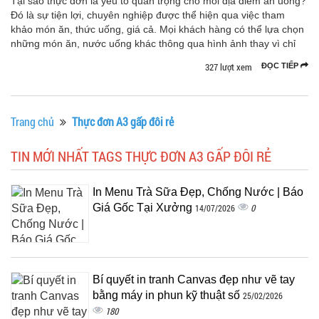
Tại sao thực đơn là yếu tố quan trọng cho mỗi địa điểm ăn uống?
Đó là sự tiện lợi, chuyên nghiệp được thể hiện qua việc tham
khảo món ăn, thức uống, giá cả. Mọi khách hàng có thể lựa chọn
những món ăn, nước uống khác thông qua hình ảnh thay vì chỉ
327 lượt xem
ĐỌC TIẾP
Trang chủ
Thực đơn A3 gấp đôi rẻ
TIN MỚI NHẤT TAGS THỰC ĐƠN A3 GẤP ĐÔI RẺ
In Menu Trà Sữa Đẹp, Chống Nước | Báo
Giá Gốc Tại Xưởng
0
14/07/2026
Bí quyết in tranh Canvas đẹp như vẽ tay
bằng máy in phun kỹ thuật số
25/02/2026
180