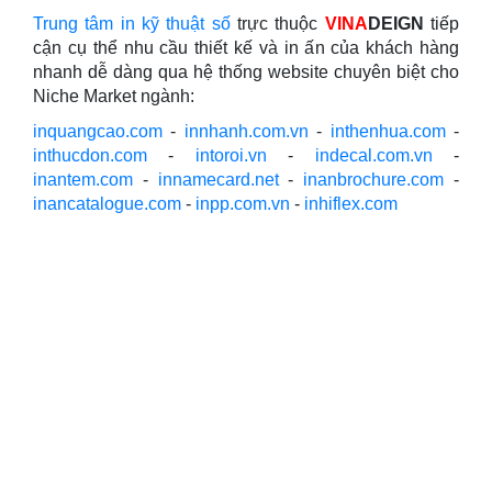
Trung tâm in kỹ thuật số
trực thuộc
VINA
DEIGN
tiếp
cận cụ thể nhu cầu thiết kế và in ấn của khách hàng
nhanh dễ dàng qua hệ thống website chuyên biệt cho
Niche Market ngành:
inquangcao.com
-
innhanh.com.vn
-
inthenhua.com
-
inthucdon.com
-
intoroi.vn
-
indecal.com.vn
-
inantem.com
-
innamecard.net
-
inanbrochure.com
-
inancatalogue.com
-
inpp.com.vn
-
inhiflex.com