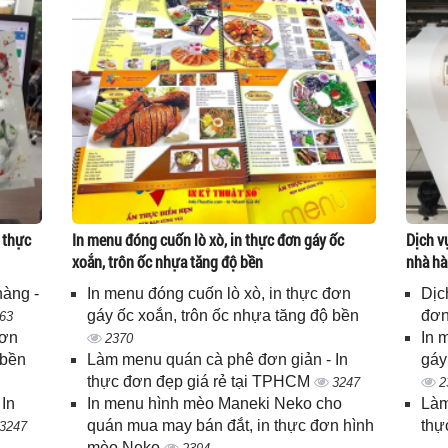
 thực
In menu đóng cuốn lò xò, in thực đơn gáy ốc
Dịch v
xoắn, trôn ốc nhựa tăng độ bền
nhà hà
hàng -
In menu đóng cuốn lò xò, in thực đơn
Dịc
gáy ốc xoắn, trôn ốc nhựa tăng độ bền
đơn
63
đơn
In 
2370
 bền
Làm menu quán cà phê đơn giản - In
gáy
thực đơn đẹp giá rẻ tại TPHCM
3247
2
In
In menu hình mèo Maneki Neko cho
Làm
quán mua may bán đắt, in thực đơn hình
thự
3247
mèo Neko