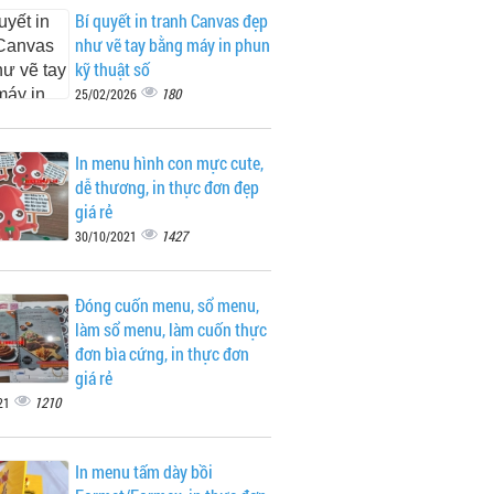
Bí quyết in tranh Canvas đẹp
như vẽ tay bằng máy in phun
kỹ thuật số
180
25/02/2026
In menu hình con mực cute,
dễ thương, in thực đơn đẹp
giá rẻ
1427
30/10/2021
Đóng cuốn menu, sổ menu,
làm sổ menu, làm cuốn thực
đơn bìa cứng, in thực đơn
giá rẻ
1210
21
In menu tấm dày bồi