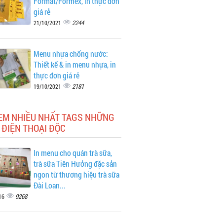
Format/Formex, in thực đơn
giá rẻ
2244
21/10/2021
Menu nhựa chống nước:
Thiết kế & in menu nhựa, in
thực đơn giá rẻ
2181
19/10/2021
XEM NHIỀU NHẤT TAGS NHỮNG
 ĐIỆN THOẠI ĐỘC
In menu cho quán trà sữa,
trà sữa Tiên Hưởng đặc sản
ngon từ thương hiệu trà sữa
Đài Loan...
9268
16