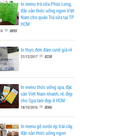
In menu trà sữa Phúc Long,
đặc sản thức uống ngon Việt
Nam cho quán Trà sữa tại TP
HCM
8895
16
In thực đơn đám cưới giá rẻ
8238
21/12/2017
In menu thức uống spa, đặc
sản Việt Nam nhanh, rẻ, đẹp
cho Spa làm đẹp ở HCM
8066
18/10/2016
In menu gỗ nước ép trái cây,
đặc sản thức uống ngon