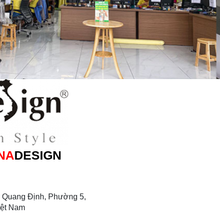
NA
DESIGN
 Quang Định, Phường 5,
iệt Nam