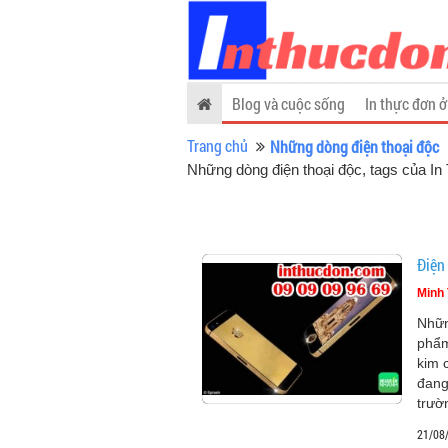
Blog và cuộc sống
In thực đơn ở
Trang chủ
Những dòng điện thoại độc
Những dòng điện thoại độc, tags của I
Điện
Minh 
Nhữn
phẩm
kim 
đang
trườ
21/08