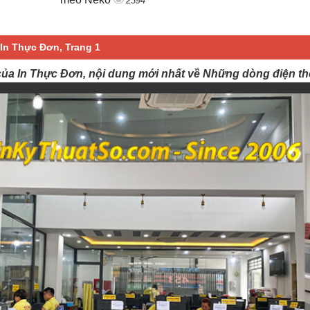
2394
In Thực Đơn, Trang 1
của In Thực Đơn, nội dung mới nhất về Những dòng điện th