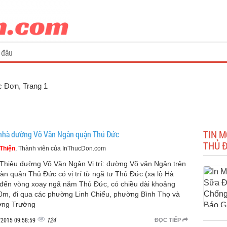
 đâu
ực Đơn
, Trang 1
TIN M
nhà đường Võ Văn Ngân quận Thủ Đức
THỦ 
Thiện
, Thành viên của InThucDon.com
 Thiệu đường Võ Văn Ngân Vị trí: đường Võ văn Ngân trên
bàn quận Thủ Đức có vị trí từ ngã tư Thủ Đức (xa lộ Hà
 đến vòng xoay ngã năm Thủ Đức, có chiều dài khoảng
0m, đi qua các phường Linh Chiểu, phường Bình Thọ và
ờng Trường
124
/2015 09:58:59
ĐỌC TIẾP