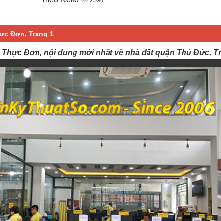
2394
hực Đơn, Trang 1
n Thực Đơn, nội dung mới nhất về nhà đất quận Thủ Đức, T