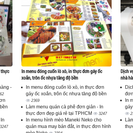
 thực
In menu đóng cuốn lò xò, in thực đơn gáy ốc
Dịch v
xoắn, trôn ốc nhựa tăng độ bền
nhà hà
hàng -
In menu đóng cuốn lò xò, in thực đơn
Dịc
gáy ốc xoắn, trôn ốc nhựa tăng độ bền
đơn
62
đơn
In 
2369
 bền
Làm menu quán cà phê đơn giản - In
gáy
thực đơn đẹp giá rẻ tại TPHCM
3247
2
In
In menu hình mèo Maneki Neko cho
Làm
quán mua may bán đắt, in thực đơn hình
thự
3247
mèo Neko