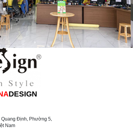
NA
DESIGN
 Quang Định, Phường 5,
iệt Nam