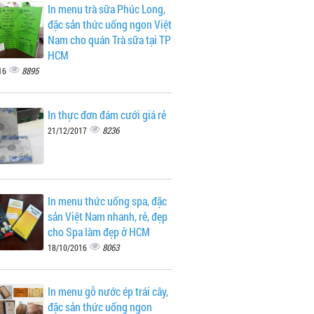
In menu trà sữa Phúc Long,
đặc sản thức uống ngon Việt
Nam cho quán Trà sữa tại TP
HCM
8895
16
In thực đơn đám cưới giá rẻ
8236
21/12/2017
In menu thức uống spa, đặc
sản Việt Nam nhanh, rẻ, đẹp
cho Spa làm đẹp ở HCM
8063
18/10/2016
In menu gỗ nước ép trái cây,
đặc sản thức uống ngon