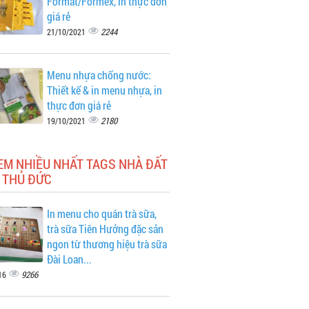
Format/Formex, in thực đơn
giá rẻ
2244
21/10/2021
Menu nhựa chống nước:
Thiết kế & in menu nhựa, in
thực đơn giá rẻ
2180
19/10/2021
EM NHIỀU NHẤT TAGS NHÀ ĐẤT
 THỦ ĐỨC
In menu cho quán trà sữa,
trà sữa Tiên Hưởng đặc sản
ngon từ thương hiệu trà sữa
Đài Loan...
9266
16