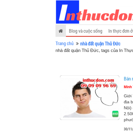
Blog và cuộc sống
In thực đơn ở
Trang chủ
nhà đất quận Thủ Đức
nhà đất quận Thủ Đức, tags của In Th
Bán 
Minh 
Giới
địa 
Nội)
2.50
phư
30/11