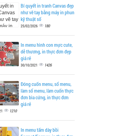
Bí quyết in tranh Canvas đẹp
như vẽ tay bằng máy in phun
kỹ thuật số
180
25/02/2026
In menu hình con mực cute,
dễ thương, in thực đơn đẹp
giá rẻ
1426
30/10/2021
Đóng cuốn menu, sổ menu,
làm sổ menu, làm cuốn thực
đơn bìa cứng, in thực đơn
giá rẻ
1210
21
In menu tấm dày bồi