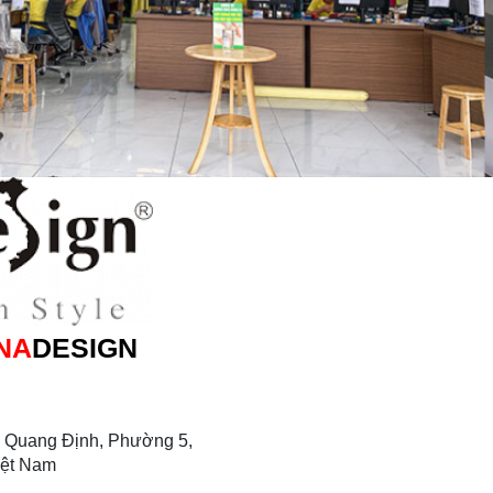
NA
DESIGN
 Quang Định, Phường 5,
iệt Nam