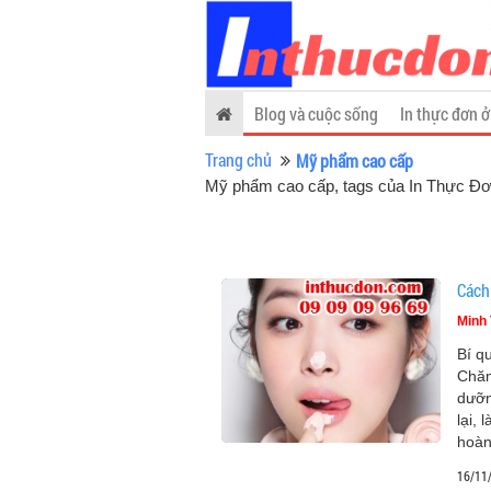
Blog và cuộc sống
In thực đơn ở
Trang chủ
Mỹ phẩm cao cấp
Mỹ phẩm cao cấp, tags của In Thực Đ
Cách
Minh 
Bí q
Chăm
dưỡn
lại,
hoàn
16/11