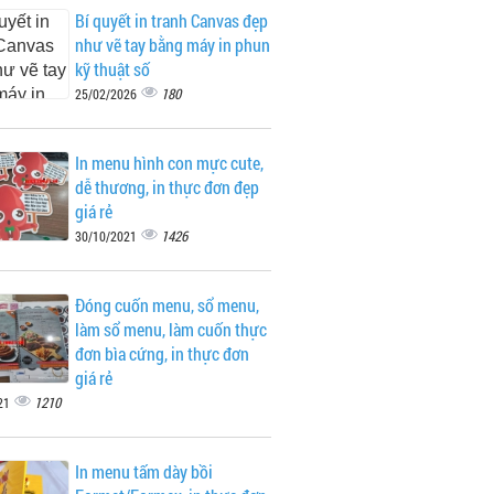
Bí quyết in tranh Canvas đẹp
như vẽ tay bằng máy in phun
kỹ thuật số
180
25/02/2026
In menu hình con mực cute,
dễ thương, in thực đơn đẹp
giá rẻ
1426
30/10/2021
Đóng cuốn menu, sổ menu,
làm sổ menu, làm cuốn thực
đơn bìa cứng, in thực đơn
giá rẻ
1210
21
In menu tấm dày bồi