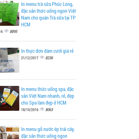
In menu trà sữa Phúc Long,
đặc sản thức uống ngon Việt
Nam cho quán Trà sữa tại TP
HCM
8895
16
In thực đơn đám cưới giá rẻ
8236
21/12/2017
In menu thức uống spa, đặc
sản Việt Nam nhanh, rẻ, đẹp
cho Spa làm đẹp ở HCM
8063
18/10/2016
In menu gỗ nước ép trái cây,
đặc sản thức uống ngon