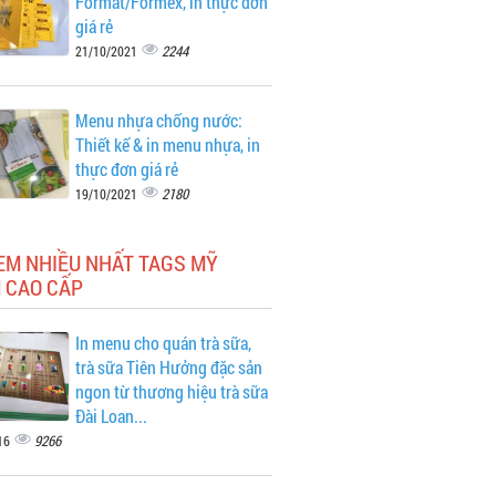
Format/Formex, in thực đơn
giá rẻ
2244
21/10/2021
Menu nhựa chống nước:
Thiết kế & in menu nhựa, in
thực đơn giá rẻ
2180
19/10/2021
EM NHIỀU NHẤT TAGS MỸ
 CAO CẤP
In menu cho quán trà sữa,
trà sữa Tiên Hưởng đặc sản
ngon từ thương hiệu trà sữa
Đài Loan...
9266
16