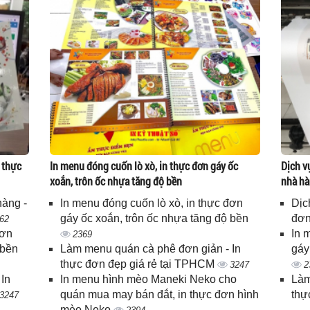
 thực
In menu đóng cuốn lò xò, in thực đơn gáy ốc
Dịch v
xoắn, trôn ốc nhựa tăng độ bền
nhà hà
hàng -
In menu đóng cuốn lò xò, in thực đơn
Dịc
gáy ốc xoắn, trôn ốc nhựa tăng độ bền
đơn
62
đơn
In 
2369
 bền
Làm menu quán cà phê đơn giản - In
gáy
thực đơn đẹp giá rẻ tại TPHCM
3247
2
In
In menu hình mèo Maneki Neko cho
Làm
quán mua may bán đắt, in thực đơn hình
thự
3247
mèo Neko