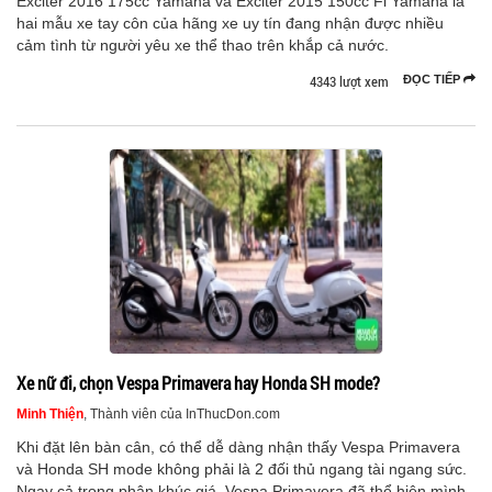
Exciter 2016 175cc Yamaha và Exciter 2015 150cc Fi Yamaha là
hai mẫu xe tay côn của hãng xe uy tín đang nhận được nhiều
cảm tình từ người yêu xe thể thao trên khắp cả nước.
4343 lượt xem
ĐỌC TIẾP
Xe nữ đi, chọn Vespa Primavera hay Honda SH mode?
Minh Thiện
, Thành viên của InThucDon.com
Khi đặt lên bàn cân, có thể dễ dàng nhận thấy Vespa Primavera
và Honda SH mode không phải là 2 đối thủ ngang tài ngang sức.
Ngay cả trong phân khúc giá, Vespa Primavera đã thể hiện mình