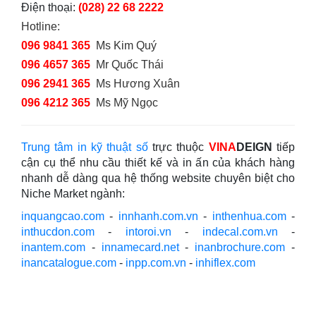
Điện thoại:
(028) 22 68 2222
Hotline:
096 9841 365
Ms Kim Quý
096 4657 365
Mr Quốc Thái
096 2941 365
Ms Hương Xuân
096 4212 365
Ms Mỹ Ngọc
Trung tâm in kỹ thuật số
trực thuộc
VINA
DEIGN
tiếp
cận cụ thể nhu cầu thiết kế và in ấn của khách hàng
nhanh dễ dàng qua hệ thống website chuyên biệt cho
Niche Market ngành:
inquangcao.com
-
innhanh.com.vn
-
inthenhua.com
-
inthucdon.com
-
intoroi.vn
-
indecal.com.vn
-
inantem.com
-
innamecard.net
-
inanbrochure.com
-
inancatalogue.com
-
inpp.com.vn
-
inhiflex.com