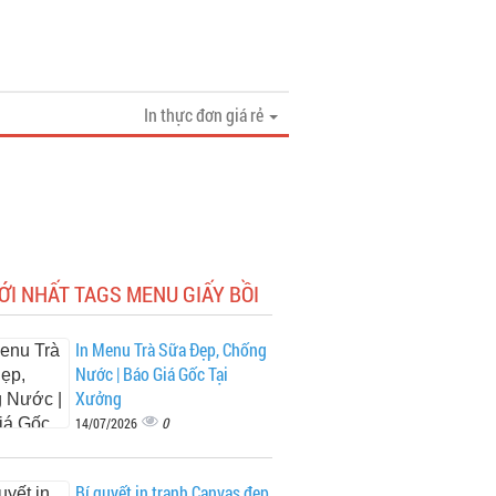
In thực đơn giá rẻ
ỚI NHẤT TAGS MENU GIẤY BỒI
In Menu Trà Sữa Đẹp, Chống
Nước | Báo Giá Gốc Tại
Xưởng
0
14/07/2026
Bí quyết in tranh Canvas đẹp