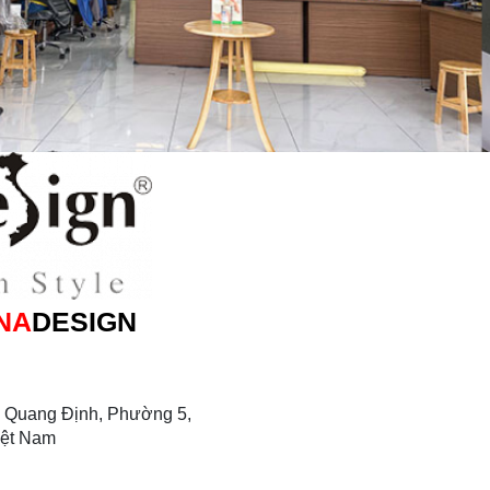
NA
DESIGN
 Quang Định, Phường 5,
iệt Nam