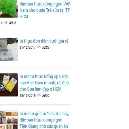
đặc sản thức uống ngon Việt
Nam cho quán Trà sữa tại TP
HCM
8896
16
In thực đơn đám cưới giá rẻ
8238
21/12/2017
In menu thức uống spa, đặc
sản Việt Nam nhanh, rẻ, đẹp
cho Spa làm đẹp ở HCM
8066
18/10/2016
In menu gỗ nước ép trái cây,
đặc sản thức uống ngon
Tiền Giang cho các quán ăn