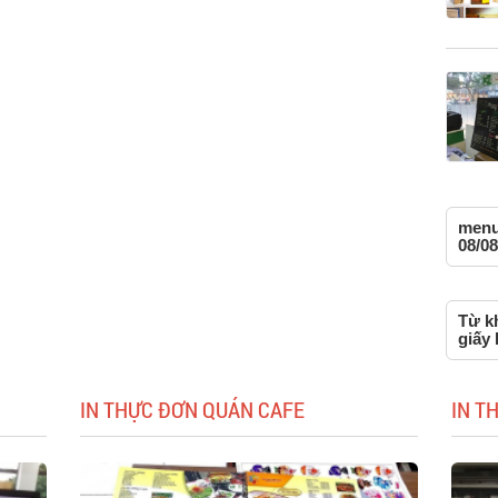
menu
08/08
Từ k
giấy 
IN THỰC ĐƠN QUÁN CAFE
IN T