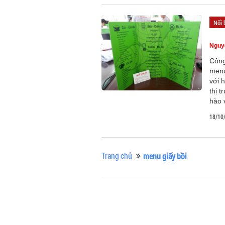
Nổi 
Nguy
Công
menu
với 
thị 
hào 
18/10
Trang chủ
menu giấy bồi