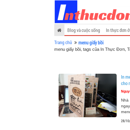
Blog và cuộc sống
In thực đơn ở
Trang chủ
menu giấy bồi
menu giấy bồi, tags của In Thực Đơn
, 
In m
cho 
Nguy
Nhà 
ngay
menu
28/10