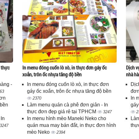
 thực
In menu đóng cuốn lò xò, in thực đơn gáy ốc
Dịch v
xoắn, trôn ốc nhựa tăng độ bền
nhà hà
hàng -
In menu đóng cuốn lò xò, in thực đơn
Dịc
gáy ốc xoắn, trôn ốc nhựa tăng độ bền
đơn
63
đơn
In 
2370
 bền
Làm menu quán cà phê đơn giản - In
gáy
thực đơn đẹp giá rẻ tại TPHCM
3247
2
In
In menu hình mèo Maneki Neko cho
Làm
quán mua may bán đắt, in thực đơn hình
thự
3247
mèo Neko
2394