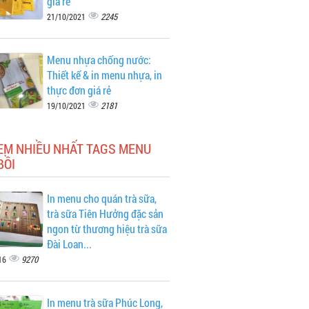
giá rẻ
2245
21/10/2021
Menu nhựa chống nước:
Thiết kế & in menu nhựa, in
thực đơn giá rẻ
2181
19/10/2021
XEM NHIỀU NHẤT TAGS MENU
BỒI
In menu cho quán trà sữa,
trà sữa Tiên Hưởng đặc sản
ngon từ thương hiệu trà sữa
Đài Loan...
9270
16
In menu trà sữa Phúc Long,