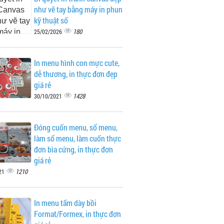
như vẽ tay bằng máy in phun
kỹ thuật số
180
25/02/2026
In menu hình con mực cute,
dễ thương, in thực đơn đẹp
giá rẻ
1428
30/10/2021
Đóng cuốn menu, sổ menu,
làm sổ menu, làm cuốn thực
đơn bìa cứng, in thực đơn
giá rẻ
1210
21
In menu tấm dày bồi
Format/Formex, in thực đơn