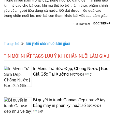
Trong nhiều năm trở lại đây, nghề nuôi bò đang đem lại hiệu quả
kinh tế cao cho bà con, khi mà thịt bò trở thành thực phẩm chính
yếu của người tiêu dùng cả nước. Để đạt được hiệu quả cao
trong chăn nuôi bò, mời bà con tham khảo bài viết sau Làm giàu
138 lượt xem
ĐỌC TIẾP
Trang chủ
lưu ý khi chăn nuôi làm giàu
TIN MỚI NHẤT TAGS LƯU Ý KHI CHĂN NUÔI LÀM GIÀU
In Menu Trà Sữa Đẹp, Chống Nước | Báo
Giá Gốc Tại Xưởng
0
14/07/2026
Bí quyết in tranh Canvas đẹp như vẽ tay
bằng máy in phun kỹ thuật số
25/02/2026
180