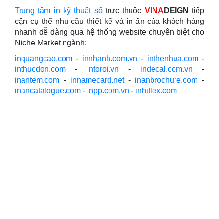
Trung tâm in kỹ thuật số
trực thuộc
VINA
DEIGN
tiếp
cận cụ thể nhu cầu thiết kế và in ấn của khách hàng
nhanh dễ dàng qua hệ thống website chuyên biệt cho
Niche Market ngành:
inquangcao.com
-
innhanh.com.vn
-
inthenhua.com
-
inthucdon.com
-
intoroi.vn
-
indecal.com.vn
-
inantem.com
-
innamecard.net
-
inanbrochure.com
-
inancatalogue.com
-
inpp.com.vn
-
inhiflex.com