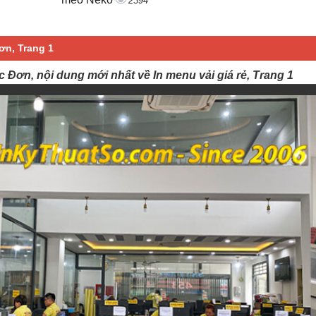
2394
Đơn, Trang 1
ực Đơn, nội dung mới nhất về In menu vải giá rẻ, Trang 1