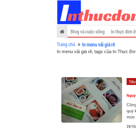
Blog và cuộc sống
In thực đơn ở
Trang chủ
In menu vải giá rẻ
In menu vải giá rẻ, tags của In Thực Đ
Tiêu
Nguy
Công
quý 
mức 
29/10