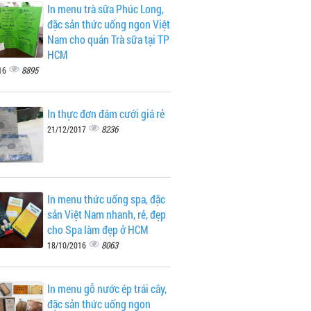
In menu trà sữa Phúc Long,
đặc sản thức uống ngon Việt
Nam cho quán Trà sữa tại TP
HCM
8895
16
In thực đơn đám cưới giá rẻ
8236
21/12/2017
In menu thức uống spa, đặc
sản Việt Nam nhanh, rẻ, đẹp
cho Spa làm đẹp ở HCM
8063
18/10/2016
In menu gỗ nước ép trái cây,
đặc sản thức uống ngon