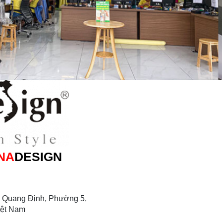
NA
DESIGN
 Quang Định, Phường 5,
iệt Nam