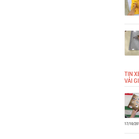
TIN X
VẢI G
17/10/20