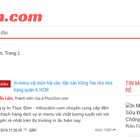
 đâu
ơn
, Trang 1
TIN M
In menu vải món hải sản, đặc sản Vũng Tàu cho nhà
 điểm
RẺ
hàng quận 4, HCM
ễn Liên
, Thành viên của InThucDon.com
 ty In Thực Đơn - inthucdon.com chuyên cung cấp đến
khách hàng dịch vụ in menu vải chất lượng tuyệt vời với
phí rẻ nhất trên thị trường in ấn hiện nay.
5261
/2016 11:26:39
ĐỌC TIẾP