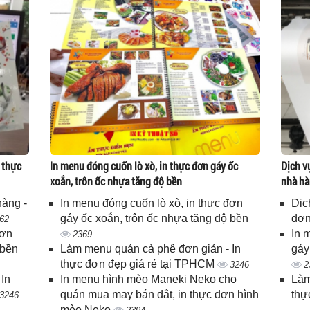
 thực
In menu đóng cuốn lò xò, in thực đơn gáy ốc
Dịch v
xoắn, trôn ốc nhựa tăng độ bền
nhà hà
hàng -
In menu đóng cuốn lò xò, in thực đơn
Dịc
gáy ốc xoắn, trôn ốc nhựa tăng độ bền
đơn
62
đơn
In 
2369
 bền
Làm menu quán cà phê đơn giản - In
gáy
thực đơn đẹp giá rẻ tại TPHCM
3246
2
In
In menu hình mèo Maneki Neko cho
Làm
quán mua may bán đắt, in thực đơn hình
thự
3246
mèo Neko