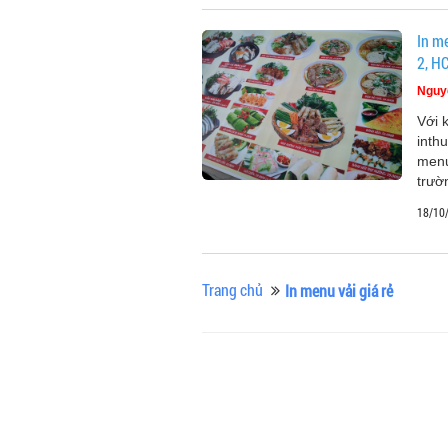
In m
2, H
Nguy
Với 
inth
menu
trườ
18/10
Trang chủ
In menu vải giá rẻ