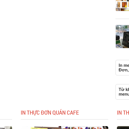
In me
Đơn, 
Từ kh
menu 
IN THỰC ĐƠN QUÁN CAFE
IN T