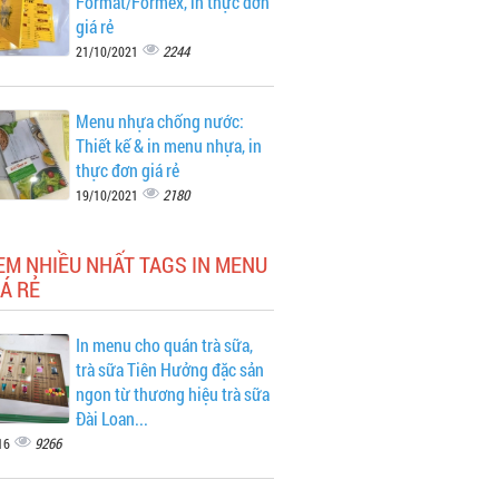
Format/Formex, in thực đơn
giá rẻ
2244
21/10/2021
Menu nhựa chống nước:
Thiết kế & in menu nhựa, in
thực đơn giá rẻ
2180
19/10/2021
EM NHIỀU NHẤT TAGS IN MENU
IÁ RẺ
In menu cho quán trà sữa,
trà sữa Tiên Hưởng đặc sản
ngon từ thương hiệu trà sữa
Đài Loan...
9266
16