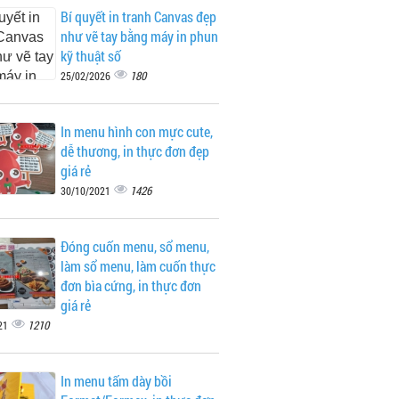
Bí quyết in tranh Canvas đẹp
như vẽ tay bằng máy in phun
kỹ thuật số
180
25/02/2026
In menu hình con mực cute,
dễ thương, in thực đơn đẹp
giá rẻ
1426
30/10/2021
Đóng cuốn menu, sổ menu,
làm sổ menu, làm cuốn thực
đơn bìa cứng, in thực đơn
giá rẻ
1210
21
In menu tấm dày bồi