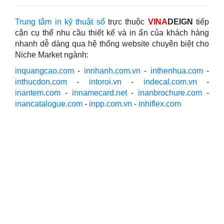
Trung tâm in kỹ thuật số
trực thuộc
VINA
DEIGN
tiếp
cận cụ thể nhu cầu thiết kế và in ấn của khách hàng
nhanh dễ dàng qua hệ thống website chuyên biệt cho
Niche Market ngành:
inquangcao.com
-
innhanh.com.vn
-
inthenhua.com
-
inthucdon.com
-
intoroi.vn
-
indecal.com.vn
-
inantem.com
-
innamecard.net
-
inanbrochure.com
-
inancatalogue.com
-
inpp.com.vn
-
inhiflex.com