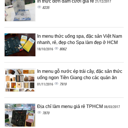
In thực đơn đám cưới giá rẻ
21/12/2017
8235
In menu thức uống spa, đặc sản Việt Nam
nhanh, rẻ, đẹp cho Spa làm đẹp ở HCM
8062
18/10/2016
In menu gỗ nước ép trái cây, đặc sản thức
uống ngon Tiền Giang cho các quán ăn
7919
01/11/2016
Địa chỉ làm menu giá rẻ TPHCM
08/03/2017
7870