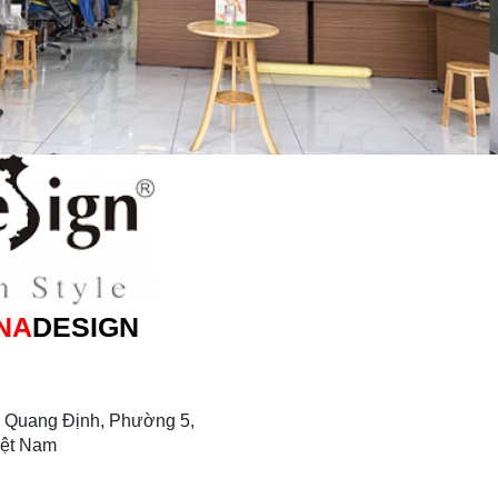
NA
DESIGN
 Quang Định, Phường 5,
iệt Nam