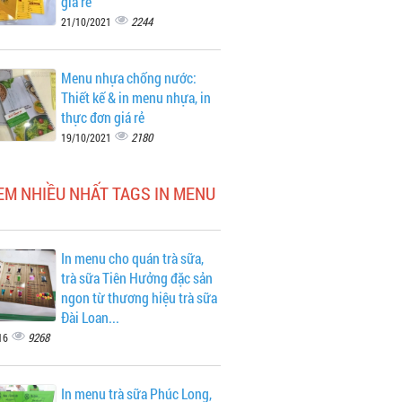
giá rẻ
2244
21/10/2021
Menu nhựa chống nước:
Thiết kế & in menu nhựa, in
thực đơn giá rẻ
2180
19/10/2021
EM NHIỀU NHẤT TAGS IN MENU
In menu cho quán trà sữa,
trà sữa Tiên Hưởng đặc sản
ngon từ thương hiệu trà sữa
Đài Loan...
9268
16
In menu trà sữa Phúc Long,