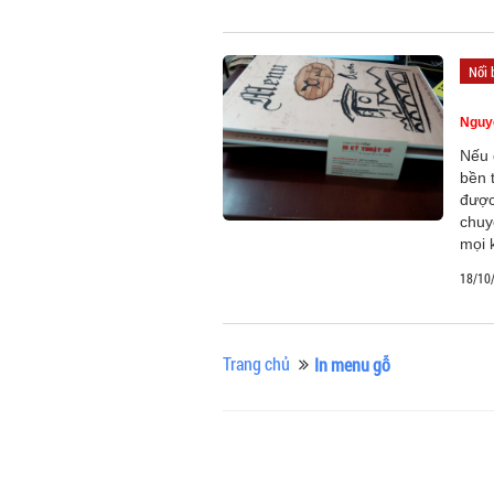
Nổi 
Nguy
Nếu 
bền 
được
chuy
mọi 
18/10
Trang chủ
In menu gỗ