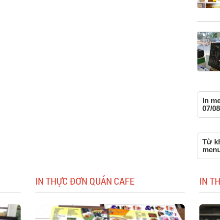
In m
07/08
Từ kh
menu
IN THỰC ĐƠN QUÁN CAFE
IN T