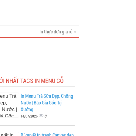
In thực đơn giá rẻ
ỚI NHẤT TAGS IN MENU GỖ
In Menu Trà Sữa Đẹp, Chống
Nước | Báo Giá Gốc Tại
Xưởng
0
14/07/2026
Bí quyết in tranh Canvas đẹp