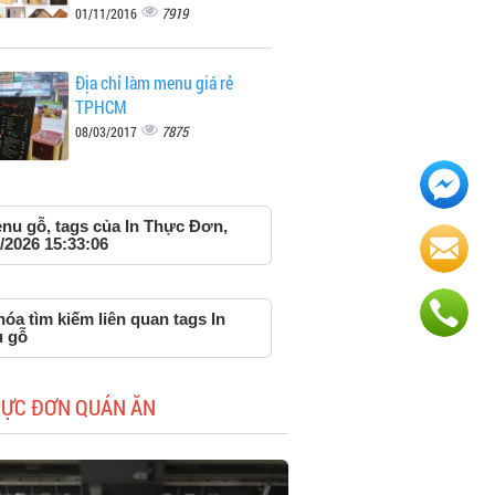
7919
01/11/2016
Địa chỉ làm menu giá rẻ
TPHCM
7875
08/03/2017
enu gỗ, tags của In Thực Đơn,
/2026 15:33:06
óa tìm kiếm liên quan tags In
 gỗ
HỰC ĐƠN QUÁN ĂN