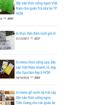
đặc sản thức uống ngon Việt
Nam cho quán Trà sữa tại TP
HCM
8895
16
In thực đơn đám cưới giá rẻ
8237
21/12/2017
In menu thức uống spa, đặc
sản Việt Nam nhanh, rẻ, đẹp
cho Spa làm đẹp ở HCM
8065
18/10/2016
In menu gỗ nước ép trái cây,
đặc sản thức uống ngon
Tiền Giang cho các quán ăn