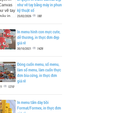
như vẽ tay bằng máy in phun
kỹ thuật số
180
25/02/2026
In menu hình con mực cute,
dễ thương, in thực đơn đẹp
giá rẻ
1426
30/10/2021
Đóng cuốn menu, sổ menu,
làm sổ menu, làm cuốn thực
đơn bìa cứng, in thực đơn
giá rẻ
1210
21
In menu tấm dày bồi
Format/Formex, in thực đơn