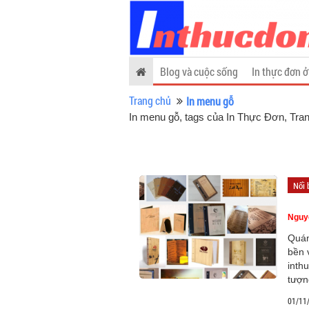
Blog và cuộc sống
In thực đơn ở
Trang chủ
In menu gỗ
In menu gỗ, tags của In Thực Đơn
, Tra
Nổi 
Nguy
Quán
bền 
inth
tượng
01/11