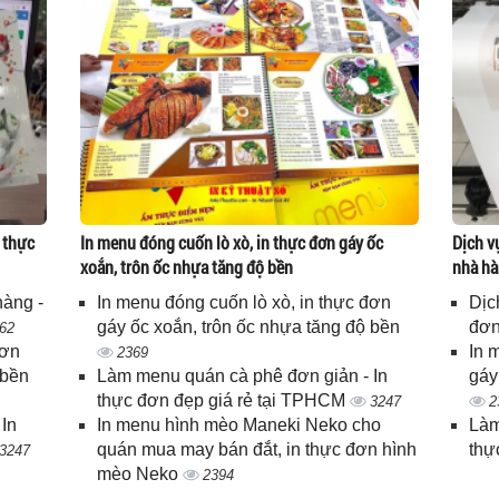
 thực
In menu đóng cuốn lò xò, in thực đơn gáy ốc
Dịch v
xoắn, trôn ốc nhựa tăng độ bền
nhà hà
hàng -
In menu đóng cuốn lò xò, in thực đơn
Dịc
gáy ốc xoắn, trôn ốc nhựa tăng độ bền
đơn
62
đơn
In 
2369
 bền
Làm menu quán cà phê đơn giản - In
gáy
thực đơn đẹp giá rẻ tại TPHCM
3247
2
In
In menu hình mèo Maneki Neko cho
Làm
quán mua may bán đắt, in thực đơn hình
thự
3247
mèo Neko
2394