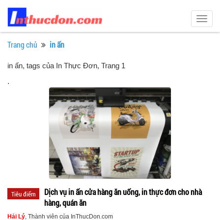
Togg
navig
Trang chủ
in ấn
in ấn, tags của In Thực Đơn
, Trang 1
.
Dịch vụ in ấn cửa hàng ăn uống, in thực đơn cho nhà
Tiêu điểm
hàng, quán ăn
Hải Lý
, Thành viên của InThucDon.com