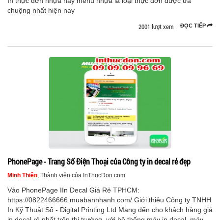
In thực đơn nhựa hay menu nhựa là loại thực đơn được ưa
chuộng nhất hiện nay
2001 lượt xem
ĐỌC TIẾP
PhonePage - Trang Số Điện Thoại của Công ty in decal rẻ đẹp
Minh Thiện
, Thành viên của InThucDon.com
Vào PhonePage IIn Decal Giá Rẻ TPHCM:
https://0822466666.muabannhanh.com/ Giới thiệu Công ty TNHH
In Kỹ Thuật Số - Digital Printing Ltd Mang đến cho khách hàng giá
in decal rẻ nhất trên thị trường, với hệ thống máy in decal, máy