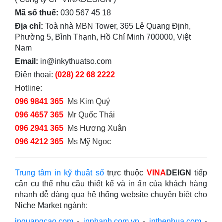
Mã số thuế:
030 567 45 18
Địa chỉ:
Toà nhà MBN Tower, 365 Lê Quang Định,
Phường 5, Bình Thạnh, Hồ Chí Minh 700000, Việt
Nam
Email:
in@inkythuatso.com
Điện thoại:
(028) 22 68 2222
Hotline:
096 9841 365
Ms Kim Quý
096 4657 365
Mr Quốc Thái
096 2941 365
Ms Hương Xuân
096 4212 365
Ms Mỹ Ngọc
Trung tâm in kỹ thuật số
trực thuộc
VINA
DEIGN
tiếp
cận cụ thể nhu cầu thiết kế và in ấn của khách hàng
nhanh dễ dàng qua hệ thống website chuyên biệt cho
Niche Market ngành:
inquangcao.com
-
innhanh.com.vn
-
inthenhua.com
-