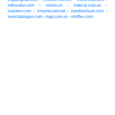
inthucdon.com
-
intoroi.vn
-
indecal.com.vn
-
inantem.com
-
innamecard.net
-
inanbrochure.com
-
inancatalogue.com
-
inpp.com.vn
-
inhiflex.com