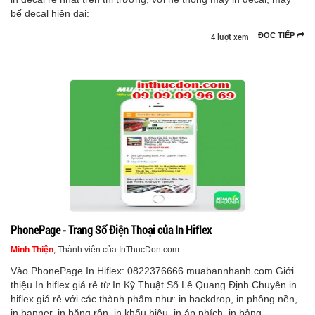
bế decal hiện đại:
4 lượt xem
ĐỌC TIẾP
PhonePage - Trang Số Điện Thoại của In Hiflex
Minh Thiện
, Thành viên của InThucDon.com
Vào PhonePage In Hiflex: 0822376666.muabannhanh.com Giới
thiệu In hiflex giá rẻ từ In Kỹ Thuật Số Lê Quang Định Chuyên in
hiflex giá rẻ với các thành phẩm như: in backdrop, in phông nền,
in banner, in băng rôn, in khẩu hiệu, in áp phích, in bảng