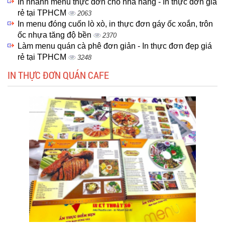
In nhanh menu thực đơn cho nhà hàng - In thực đơn giá
rẻ tại TPHCM
2063
In menu đóng cuốn lò xò, in thực đơn gáy ốc xoắn, trôn
ốc nhựa tăng độ bền
2370
Làm menu quán cà phê đơn giản - In thực đơn đẹp giá
rẻ tại TPHCM
3248
IN THỰC ĐƠN QUÁN CAFE