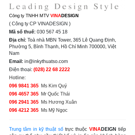
Công ty TNHH MTV
VINA
DESIGN
( Công ty CP VINADESIGN )
Mã số thuế:
030 567 45 18
Địa chỉ:
Toà nhà MBN Tower, 365 Lê Quang Định,
Phường 5, Bình Thạnh, Hồ Chí Minh 700000, Việt
Nam
Email:
in@inkythuatso.com
Điện thoại:
(028) 22 68 2222
Hotline:
096 9841 365
Ms Kim Quý
096 4657 365
Mr Quốc Thái
096 2941 365
Ms Hương Xuân
096 4212 365
Ms Mỹ Ngọc
Trung tâm in kỹ thuật số
trực thuộc
VINA
DEIGN
tiếp