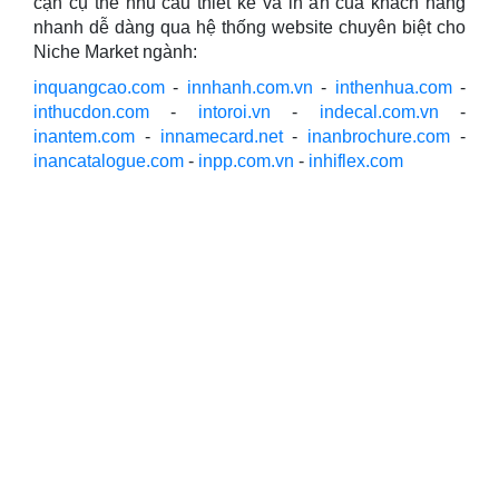
cận cụ thể nhu cầu thiết kế và in ấn của khách hàng
nhanh dễ dàng qua hệ thống website chuyên biệt cho
Niche Market ngành:
inquangcao.com
-
innhanh.com.vn
-
inthenhua.com
-
inthucdon.com
-
intoroi.vn
-
indecal.com.vn
-
inantem.com
-
innamecard.net
-
inanbrochure.com
-
inancatalogue.com
-
inpp.com.vn
-
inhiflex.com