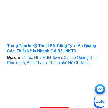
Trung Tâm In Kỹ Thuật Số, Công Ty In Ấn Quảng
Cáo. Thiết Kế In Nhanh Giá Rẻ, INKTS
Địa chỉ
:
L1 Toà Nhà MBN Tower, 365 Lê Quang Định,
Phường 5, Bình Thạnh, Thành phố Hồ Chí Minh
Ch
với
htt