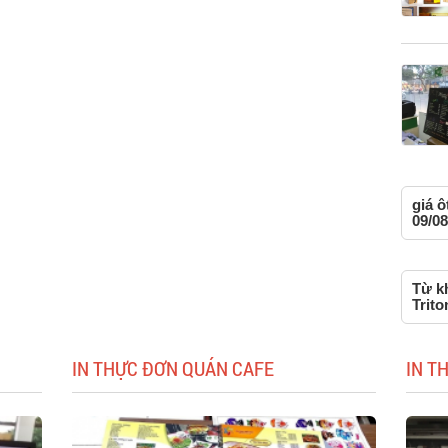
giá ô
09/08
Từ kh
Trito
IN THỰC ĐƠN QUÁN CAFE
IN T