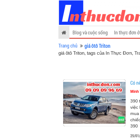
Blog và cuộc sống
In thực đơn ở
Trang chủ
giá ôtô Triton
giá ôtô Triton, tags của In Thực Đơn
, Tr
Có n
Minh 
390 
việc
mua 
chiế
390
25/01