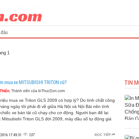
 đâu
ang 1
TIN M
ên mua xe MITSUBISHI TRITON cũ?
Thiện
, Thành viên của InThucDon.com
triệu mua xe Triton GLS 2009 có hợp lý? Do tính chất công
 hàng ngày tôi phải đi về giữa Hà Nội và Nội Bài nên tính
chiếc xe bán tải cũ chạy cho cơ động. Người bạn để lại
c Mitsubishi Triton GLS đời 2009, máy dầu số tự động giá
137
/2016 17:49:31
ĐỌC TIẾP