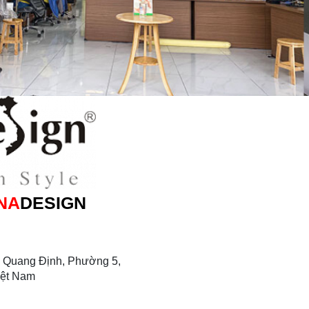
NA
DESIGN
 Quang Định, Phường 5,
iệt Nam