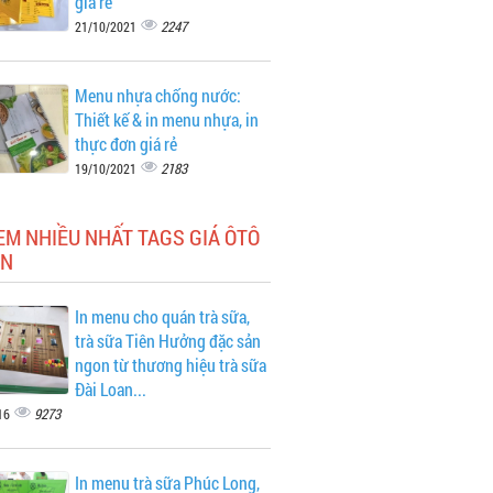
giá rẻ
2247
21/10/2021
Menu nhựa chống nước:
Thiết kế & in menu nhựa, in
thực đơn giá rẻ
2183
19/10/2021
EM NHIỀU NHẤT TAGS GIÁ ÔTÔ
ON
In menu cho quán trà sữa,
trà sữa Tiên Hưởng đặc sản
ngon từ thương hiệu trà sữa
Đài Loan...
9273
16
In menu trà sữa Phúc Long,