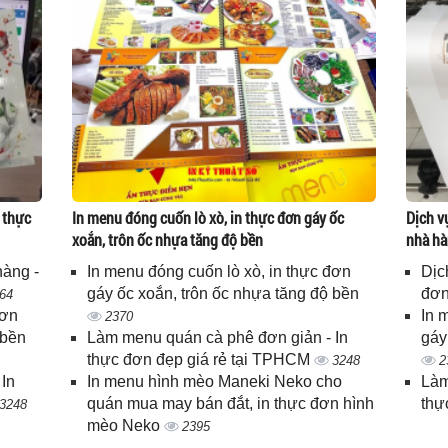
 thực
In menu đóng cuốn lò xò, in thực đơn gáy ốc
Dịch v
xoắn, trôn ốc nhựa tăng độ bền
nhà hà
hàng -
In menu đóng cuốn lò xò, in thực đơn
Dịc
gáy ốc xoắn, trôn ốc nhựa tăng độ bền
đơn
64
đơn
In 
2370
 bền
Làm menu quán cà phê đơn giản - In
gáy
thực đơn đẹp giá rẻ tại TPHCM
3248
2
In
In menu hình mèo Maneki Neko cho
Làm
quán mua may bán đắt, in thực đơn hình
thự
3248
mèo Neko
2395