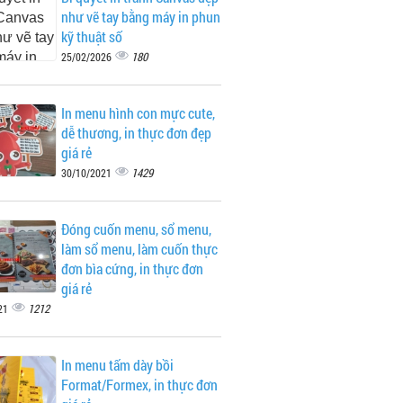
như vẽ tay bằng máy in phun
kỹ thuật số
180
25/02/2026
In menu hình con mực cute,
dễ thương, in thực đơn đẹp
giá rẻ
1429
30/10/2021
Đóng cuốn menu, sổ menu,
làm sổ menu, làm cuốn thực
đơn bìa cứng, in thực đơn
giá rẻ
1212
21
In menu tấm dày bồi
Format/Formex, in thực đơn