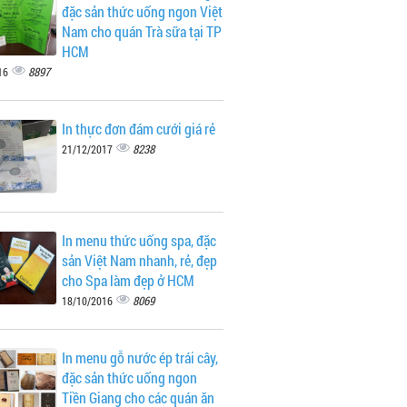
đặc sản thức uống ngon Việt
Nam cho quán Trà sữa tại TP
HCM
8897
16
In thực đơn đám cưới giá rẻ
8238
21/12/2017
In menu thức uống spa, đặc
sản Việt Nam nhanh, rẻ, đẹp
cho Spa làm đẹp ở HCM
8069
18/10/2016
In menu gỗ nước ép trái cây,
đặc sản thức uống ngon
Tiền Giang cho các quán ăn