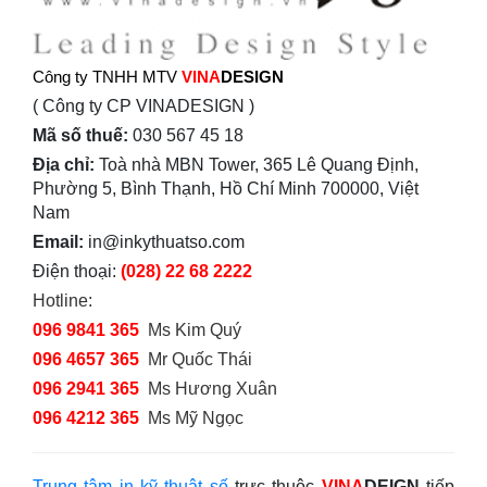
Công ty TNHH MTV
VINA
DESIGN
( Công ty CP VINADESIGN )
Mã số thuế:
030 567 45 18
Địa chỉ:
Toà nhà MBN Tower, 365 Lê Quang Định,
Phường 5, Bình Thạnh, Hồ Chí Minh 700000, Việt
Nam
Email:
in@inkythuatso.com
Điện thoại:
(028) 22 68 2222
Hotline:
096 9841 365
Ms Kim Quý
096 4657 365
Mr Quốc Thái
096 2941 365
Ms Hương Xuân
096 4212 365
Ms Mỹ Ngọc
Trung tâm in kỹ thuật số
trực thuộc
VINA
DEIGN
tiếp