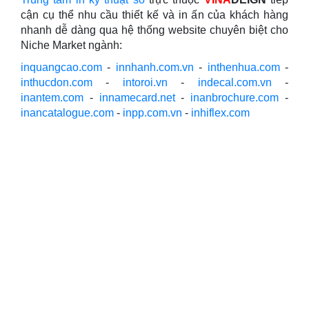
cận cụ thể nhu cầu thiết kế và in ấn của khách hàng
nhanh dễ dàng qua hệ thống website chuyên biệt cho
Niche Market ngành:
inquangcao.com
-
innhanh.com.vn
-
inthenhua.com
-
inthucdon.com
-
intoroi.vn
-
indecal.com.vn
-
inantem.com
-
innamecard.net
-
inanbrochure.com
-
inancatalogue.com
-
inpp.com.vn
-
inhiflex.com