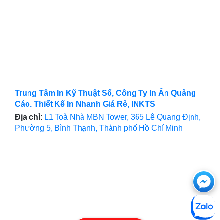
Trung Tâm In Kỹ Thuật Số, Công Ty In Ấn Quảng
Cáo. Thiết Kế In Nhanh Giá Rẻ, INKTS
Địa chỉ
:
L1 Toà Nhà MBN Tower, 365 Lê Quang Định,
Phường 5, Bình Thạnh, Thành phố Hồ Chí Minh
Ch
với
htt