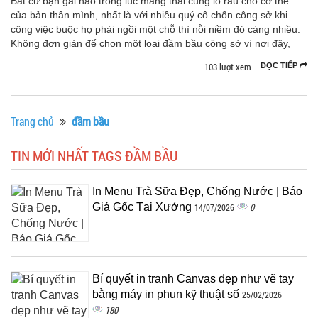
Bất cứ bạn gái nào trong lúc mang thai cũng lo rầu cho cơ thể
của bản thân mình, nhất là với nhiều quý cô chốn công sở khi
công việc buộc họ phải ngồi một chỗ thì nỗi niềm đó càng nhiều.
Không đơn giản để chọn một loại đầm bầu công sở vì nơi đây,
103 lượt xem
ĐỌC TIẾP
Trang chủ
đầm bầu
TIN MỚI NHẤT TAGS ĐẦM BẦU
In Menu Trà Sữa Đẹp, Chống Nước | Báo
Giá Gốc Tại Xưởng
0
14/07/2026
Bí quyết in tranh Canvas đẹp như vẽ tay
bằng máy in phun kỹ thuật số
25/02/2026
180