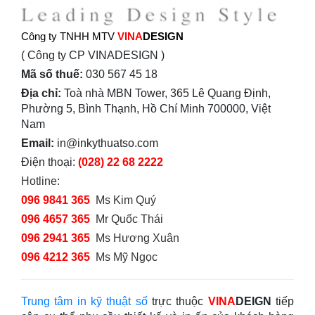
Công ty TNHH MTV
VINA
DESIGN
( Công ty CP VINADESIGN )
Mã số thuế:
030 567 45 18
Địa chỉ:
Toà nhà MBN Tower, 365 Lê Quang Định,
Phường 5, Bình Thạnh, Hồ Chí Minh 700000, Việt
Nam
Email:
in@inkythuatso.com
Điện thoại:
(028) 22 68 2222
Hotline:
096 9841 365
Ms Kim Quý
096 4657 365
Mr Quốc Thái
096 2941 365
Ms Hương Xuân
096 4212 365
Ms Mỹ Ngọc
Trung tâm in kỹ thuật số
trực thuộc
VINA
DEIGN
tiếp