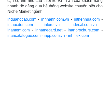
cận cụ thể nhu cầu thiết kế và in ấn của khách hàng
nhanh dễ dàng qua hệ thống website chuyên biệt cho
Niche Market ngành:
inquangcao.com
-
innhanh.com.vn
-
inthenhua.com
-
inthucdon.com
-
intoroi.vn
-
indecal.com.vn
-
inantem.com
-
innamecard.net
-
inanbrochure.com
-
inancatalogue.com
-
inpp.com.vn
-
inhiflex.com