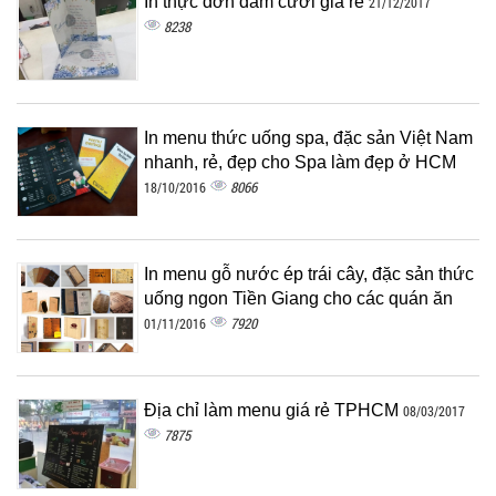
In thực đơn đám cưới giá rẻ
21/12/2017
8238
In menu thức uống spa, đặc sản Việt Nam
nhanh, rẻ, đẹp cho Spa làm đẹp ở HCM
8066
18/10/2016
In menu gỗ nước ép trái cây, đặc sản thức
uống ngon Tiền Giang cho các quán ăn
7920
01/11/2016
Địa chỉ làm menu giá rẻ TPHCM
08/03/2017
7875