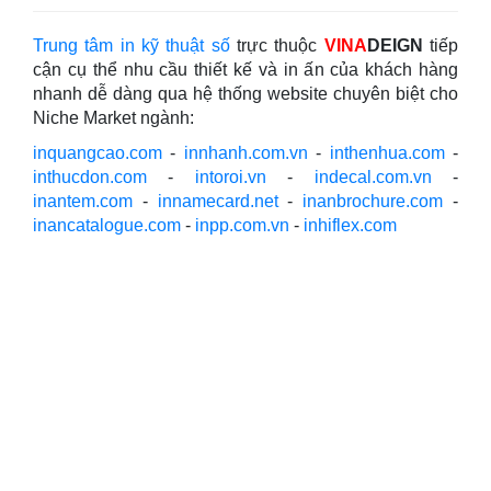
Trung tâm in kỹ thuật số
trực thuộc
VINA
DEIGN
tiếp
cận cụ thể nhu cầu thiết kế và in ấn của khách hàng
nhanh dễ dàng qua hệ thống website chuyên biệt cho
Niche Market ngành:
inquangcao.com
-
innhanh.com.vn
-
inthenhua.com
-
inthucdon.com
-
intoroi.vn
-
indecal.com.vn
-
inantem.com
-
innamecard.net
-
inanbrochure.com
-
inancatalogue.com
-
inpp.com.vn
-
inhiflex.com