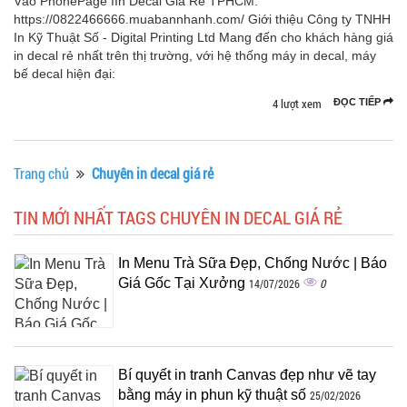
Vào PhonePage IIn Decal Giá Rẻ TPHCM:
https://0822466666.muabannhanh.com/ Giới thiệu Công ty TNHH
In Kỹ Thuật Số - Digital Printing Ltd Mang đến cho khách hàng giá
in decal rẻ nhất trên thị trường, với hệ thống máy in decal, máy
bế decal hiện đại:
4 lượt xem
ĐỌC TIẾP
Trang chủ
Chuyên in decal giá rẻ
TIN MỚI NHẤT TAGS CHUYÊN IN DECAL GIÁ RẺ
In Menu Trà Sữa Đẹp, Chống Nước | Báo
Giá Gốc Tại Xưởng
0
14/07/2026
Bí quyết in tranh Canvas đẹp như vẽ tay
bằng máy in phun kỹ thuật số
25/02/2026