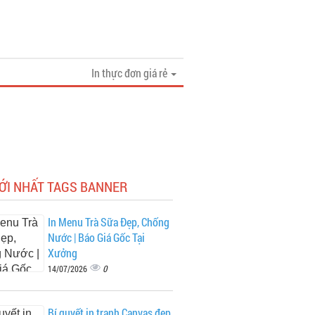
In thực đơn giá rẻ
MỚI NHẤT TAGS BANNER
In Menu Trà Sữa Đẹp, Chống
Nước | Báo Giá Gốc Tại
Xưởng
0
14/07/2026
Bí quyết in tranh Canvas đẹp