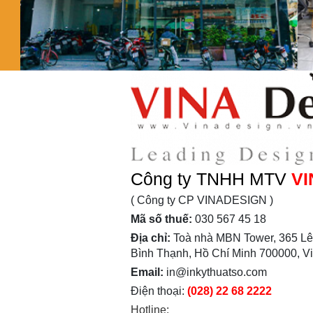
Công ty TNHH MTV
VI
( Công ty CP VINADESIGN )
Mã số thuế:
030 567 45 18
Địa chỉ:
Toà nhà MBN Tower, 365 Lê
Bình Thạnh, Hồ Chí Minh 700000, V
Email:
in@inkythuatso.com
Điện thoại:
(028) 22 68 2222
Hotline: