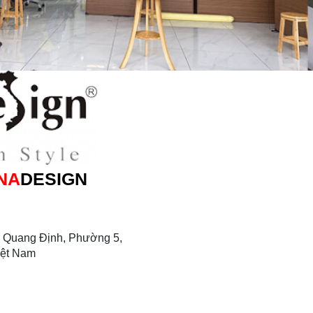
NA
DESIGN
 Quang Định, Phường 5,
iệt Nam