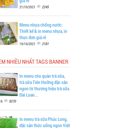
giá rẻ
2245
21/10/2021
Menu nhựa chống nước:
Thiết kế & in menu nhựa, in
thực đơn giá rẻ
2181
19/10/2021
XEM NHIỀU NHẤT TAGS BANNER
In menu cho quán trà sữa,
trà sữa Tiên Hưởng đặc sản
ngon từ thương hiệu trà sữa
Đài Loan...
9270
16
In menu trà sữa Phúc Long,
đặc sản thức uống ngon Việt