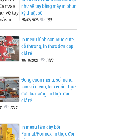
như vẽ tay bằng máy in phun
kỹ thuật số
180
25/02/2026
In menu hình con mực cute,
dễ thương, in thực đơn đẹp
giá rẻ
1428
30/10/2021
Đóng cuốn menu, sổ menu,
làm sổ menu, làm cuốn thực
đơn bìa cứng, in thực đơn
giá rẻ
1210
21
In menu tấm dày bồi
Format/Formex, in thực đơn