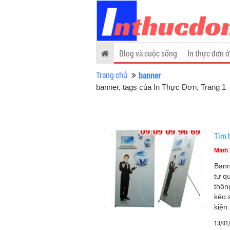
Blog và cuộc sống
In thực đơn ở
Trang chủ
banner
banner, tags của In Thực Đơn
, Trang 1
Tìm 
Minh 
Bann
tư q
thôn
kéo 
kiện
13/01