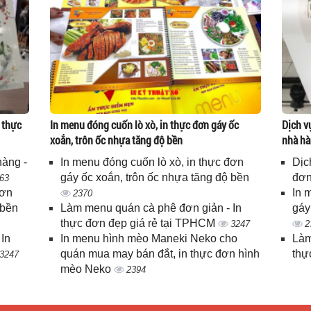
 thực
In menu đóng cuốn lò xò, in thực đơn gáy ốc
Dịch v
xoắn, trôn ốc nhựa tăng độ bền
nhà hà
hàng -
In menu đóng cuốn lò xò, in thực đơn
Dịc
gáy ốc xoắn, trôn ốc nhựa tăng độ bền
đơn
63
đơn
In 
2370
 bền
Làm menu quán cà phê đơn giản - In
gáy
thực đơn đẹp giá rẻ tại TPHCM
3247
2
In
In menu hình mèo Maneki Neko cho
Làm
quán mua may bán đắt, in thực đơn hình
thự
3247
mèo Neko
2394