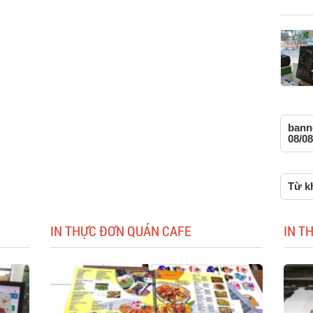
bann
08/08
Từ kh
IN THỰC ĐƠN QUÁN CAFE
IN T