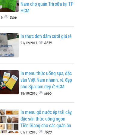
Nam cho quán Trà sữa tại TP
HCM
8896
16
In thực đơn đám cưới giá rẻ
8238
21/12/2017
In menu thức uống spa, đặc
sản Việt Nam nhanh, rẻ, đẹp
cho Spa làm đẹp ở HCM
8066
18/10/2016
In menu gỗ nước ép trái cây,
đặc sản thức uống ngon
Tiền Giang cho các quán ăn
7920
01/11/2016