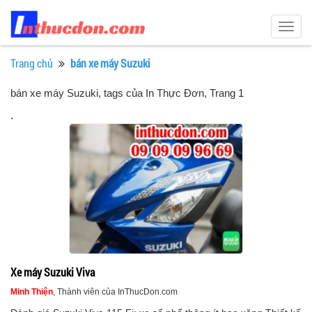
Togg
navig
Trang chủ
bán xe máy Suzuki
bán xe máy Suzuki, tags của In Thực Đơn
, Trang 1
.
Xe máy Suzuki Viva
Minh Thiện
, Thành viên của InThucDon.com