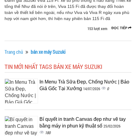
Đánh giá Suzuki Viva 115 Fi: xe số phổ thông ít hao xăng Thiết kế
tổng thể Như đã nói ở trên, Viva 115 Fi đã được thay đổi hoàn
toàn về thiết kế bên ngoài, nếu như Viva và Viva R ngày xưa phù
hợp với nam giới hơn, thì hiện nay phiên bản 115 Fi đã
153 lượt xem
ĐỌC TIẾP
Trang chủ
bán xe máy Suzuki
TIN MỚI NHẤT TAGS BÁN XE MÁY SUZUKI
In Menu Trà Sữa Đẹp, Chống Nước | Báo
Giá Gốc Tại Xưởng
0
14/07/2026
Bí quyết in tranh Canvas đẹp như vẽ tay
bằng máy in phun kỹ thuật số
25/02/2026
180