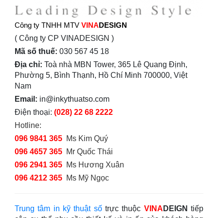
Công ty TNHH MTV
VINA
DESIGN
( Công ty CP VINADESIGN )
Mã số thuế:
030 567 45 18
Địa chỉ:
Toà nhà MBN Tower, 365 Lê Quang Định,
Phường 5, Bình Thạnh, Hồ Chí Minh 700000, Việt
Nam
Email:
in@inkythuatso.com
Điện thoại:
(028) 22 68 2222
Hotline:
096 9841 365
Ms Kim Quý
096 4657 365
Mr Quốc Thái
096 2941 365
Ms Hương Xuân
096 4212 365
Ms Mỹ Ngọc
Trung tâm in kỹ thuật số
trực thuộc
VINA
DEIGN
tiếp