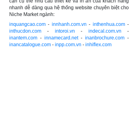
cận cụ thể nhu cầu thiết kế và in ấn của khách hàng
nhanh dễ dàng qua hệ thống website chuyên biệt cho
Niche Market ngành:
inquangcao.com
-
innhanh.com.vn
-
inthenhua.com
-
inthucdon.com
-
intoroi.vn
-
indecal.com.vn
-
inantem.com
-
innamecard.net
-
inanbrochure.com
-
inancatalogue.com
-
inpp.com.vn
-
inhiflex.com