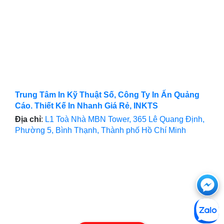
Trung Tâm In Kỹ Thuật Số, Công Ty In Ấn Quảng
Cáo. Thiết Kế In Nhanh Giá Rẻ, INKTS
Địa chỉ
:
L1 Toà Nhà MBN Tower, 365 Lê Quang Định,
Phường 5, Bình Thạnh, Thành phố Hồ Chí Minh
Ch
với
htt