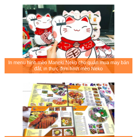
In menu hình mèo Maneki Neko cho quán mua may bán
đắt, in thực đơn hình mèo Neko