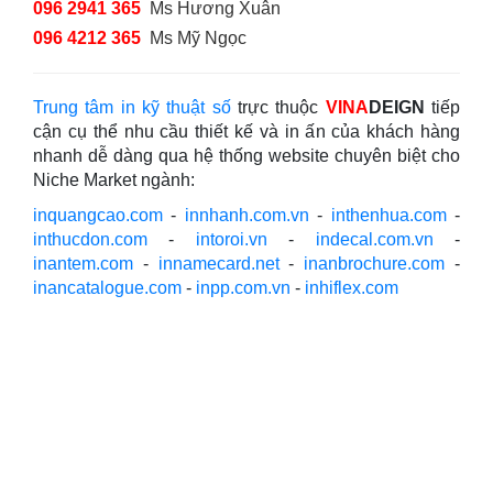
096 2941 365
Ms Hương Xuân
096 4212 365
Ms Mỹ Ngọc
Trung tâm in kỹ thuật số
trực thuộc
VINA
DEIGN
tiếp
cận cụ thể nhu cầu thiết kế và in ấn của khách hàng
nhanh dễ dàng qua hệ thống website chuyên biệt cho
Niche Market ngành:
inquangcao.com
-
innhanh.com.vn
-
inthenhua.com
-
inthucdon.com
-
intoroi.vn
-
indecal.com.vn
-
inantem.com
-
innamecard.net
-
inanbrochure.com
-
inancatalogue.com
-
inpp.com.vn
-
inhiflex.com