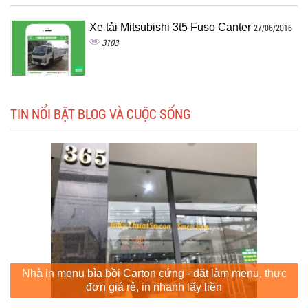
Xe tải Mitsubishi 3t5 Fuso Canter
27/06/2016
3103
TIN NỔI BẬT BLOG VÀ CUỘC SỐNG
Nhà in menu bìa bồi Carton cứng - đặt làm menu, thực
đơn giá rẻ, in nhanh lấy liền