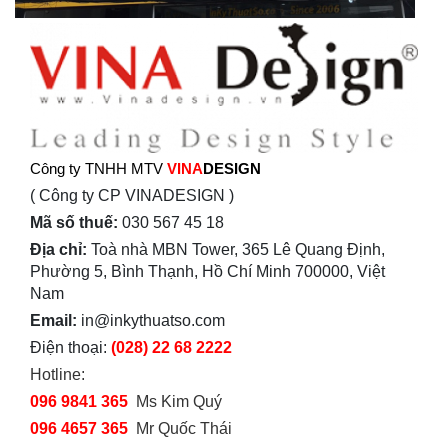
Công ty TNHH MTV
VINA
DESIGN
( Công ty CP VINADESIGN )
Mã số thuế:
030 567 45 18
Địa chỉ:
Toà nhà MBN Tower, 365 Lê Quang Định,
Phường 5, Bình Thạnh, Hồ Chí Minh 700000, Việt
Nam
Email:
in@inkythuatso.com
Điện thoại:
(028) 22 68 2222
Hotline:
096 9841 365
Ms Kim Quý
096 4657 365
Mr Quốc Thái