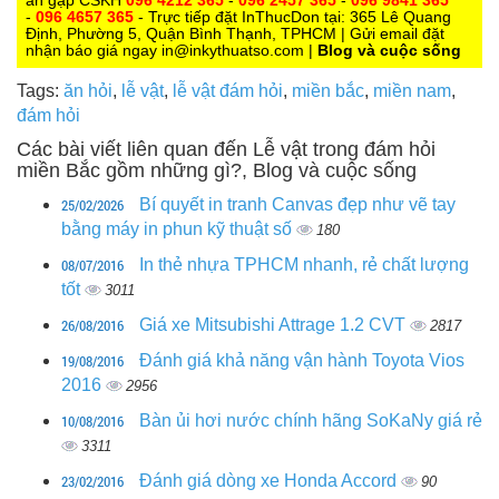
-
096 4657 365
- Trực tiếp đặt InThucDon tại: 365 Lê Quang
Định, Phường 5, Quận Bình Thạnh, TPHCM | Gửi email đặt
nhận báo giá ngay in@inkythuatso.com |
Blog và cuộc sống
Tags:
ăn hỏi
,
lễ vật
,
lễ vật đám hỏi
,
miền bắc
,
miền nam
,
đám hỏi
Các bài viết liên quan đến Lễ vật trong đám hỏi
miền Bắc gồm những gì?, Blog và cuộc sống
25/02/2026
Bí quyết in tranh Canvas đẹp như vẽ tay
bằng máy in phun kỹ thuật số
180
08/07/2016
In thẻ nhựa TPHCM nhanh, rẻ chất lượng
tốt
3011
26/08/2016
Giá xe Mitsubishi Attrage 1.2 CVT
2817
19/08/2016
Đánh giá khả năng vận hành Toyota Vios
2016
2956
10/08/2016
Bàn ủi hơi nước chính hãng SoKaNy giá rẻ
3311
23/02/2016
Đánh giá dòng xe Honda Accord
90