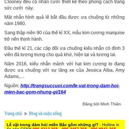
Clooney đều có nhẫn cưới thiết kế theo phong cách trang
sức cưới này.
Mặt nhẫn hình quả lê bắt đầu được ưa chuộng từ những
năm 1980.
Sang thập niên 90 của thế kỉ XX, mẫu kim cương marquise
trở nên thịnh hành.
Đầu thế kỉ 21, các cặp đôi ưa chuộng kiểu nhẫn có đính 3
viên đá tượng trưng cho quá khứ, hiện tại và tương lai.
Năm 2016, kiểu nhẫn mảnh với hạt kim cương to đang
được ưa chuộng với sự lăng xe của Jessica Alba, Amy
Adams,…
Nguồn:
http://trangsuccuoi.com/le-vat-trong-dam-hoi-
mien-bac-gom-nhung-gi/164
Đăng bởi Minh Thiện
Trang chủ
Blog và cuộc sống
Lễ vật trong đám hỏi miền Bắc gồm những gì?
- Hotline in
ấn gặp CSKH
096 4212 365
-
096 2457 365
-
096 9841 365