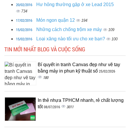
20/02/2016
Hư hỏng thường gặp ở xe Lead 2015
734
17/02/2016
Món ngon quận 12
194
15/02/2016
Những cách chống trộm xe máy
109
15/02/2016
Loại xăng nào tối ưu cho xe bạn?
100
TIN MỚI NHẤT BLOG VÀ CUỘC SỐNG
Bí quyết in tranh Canvas đẹp như vẽ tay
bằng máy in phun kỹ thuật số
25/02/2026
180
In thẻ nhựa TPHCM nhanh, rẻ chất lượng
tốt
3011
08/07/2016